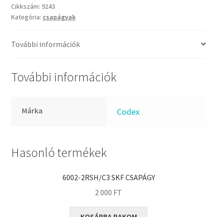
FKM
csapágy
Cikkszám:
9243
GLY
Kategória:
csapágyak
mennyiség
Goodyear
További információk
HCH
Hutchinson
További információk
IBB
IBC
IBU
Márka
Codex
IKO
INA
Hasonló termékek
INT
KBS
6002-2RSH/C3 SKF CSAPÁGY
KG
2 000
FT
KML
KOSÁRBA RAKOM