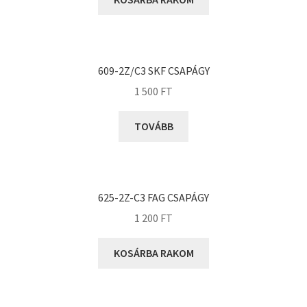
KOYO
Megadyne
MGK
MGM
609-2Z/C3 SKF CSAPÁGY
Mitsuboshi
1 500
FT
MSC
TOVÁBB
Nachi
NIS
NMB
625-2Z-C3 FAG CSAPÁGY
NSK
1 200
FT
NTN
Optibelt
KOSÁRBA RAKOM
PERMAGLIDE
PowerBelt