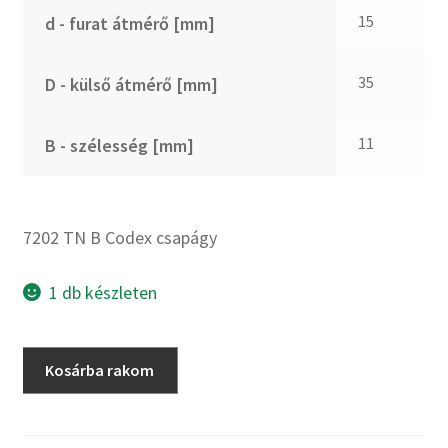
CX
15
d - furat átmérő [mm]
Dichtomatik
DKF
35
D - külső átmérő [mm]
DTE
E.v.
11
B - szélesség [mm]
Elatech
ESE
Excelbelt
7202 TN B Codex csapágy
EZO
FAG
1 db készleten
FAG
FBJ
7202
Kosárba rakom
TN
FK
B
FKL
Codex