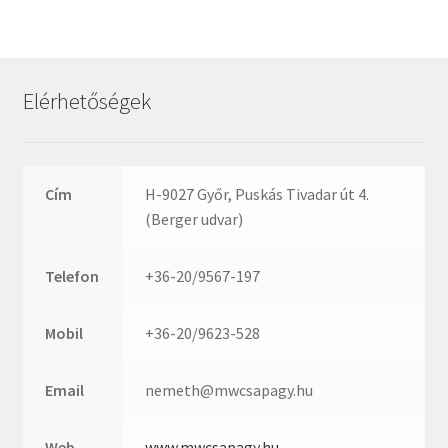
Rexroth
Roulunds
Rubena
Elérhetőségek
SKF
SNR
SWR
Cím
H-9027 Győr, Puskás Tivadar út 4.
teCom
(Berger udvar)
Temapack
TOPROL
Telefon
+36-20/9567-197
URB
WEST
Mobil
+36-20/9623-528
WSW
WUH
Email
nemeth@mwcsapagy.hu
ZKL
Web
www.mwcsapagy.hu