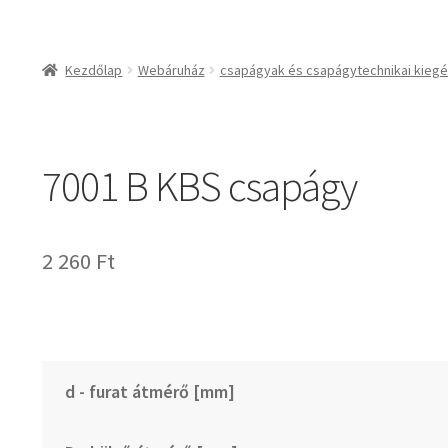
csapágyak és csapágy
csapágyak
Kezdőlap
Webáruház
csapágyak és csapágytechnikai kiegé
csapágyegységek
csapágyházak
csapágytartozékok
7001 B KBS csapágy
hajtástechnikai termé
fogaskerekek, foga
agyas- és lapláncke
2 260
Ft
szíjak, ékszíjak
lineáris technika
szimeringek, tömítés
zégergyűrűk
d - furat átmérő [mm]