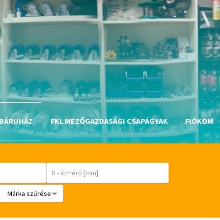
BÁRUHÁZ
FKL MEZŐGAZDASÁGI CSAPÁGYAK
FIÓKOM
Márka szűrése
BABSL