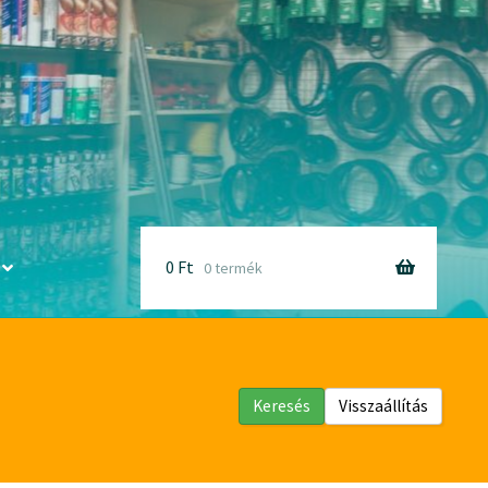
0
Ft
0 termék
Keresés
Visszaállítás