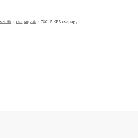
technikai kiegészítők
Bando
BECO
szítők
csapágyak
7001 B KBS csapágy
CBF-SNH
CDX
CHF
kek
CHI
slécek
CMB
rekek
Codex
Codex Extreme
COM-A
ek
Concar
Contitech
Corteco
CX