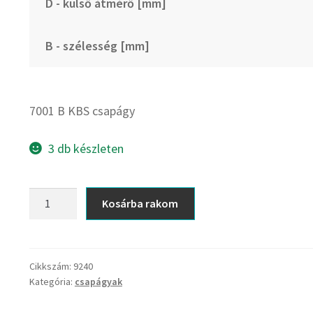
D - külső átmérő [mm]
B - szélesség [mm]
7001 B KBS csapágy
3 db készleten
7001
Kosárba rakom
B
KBS
csapágy
mennyiség
Cikkszám:
9240
Kategória:
csapágyak