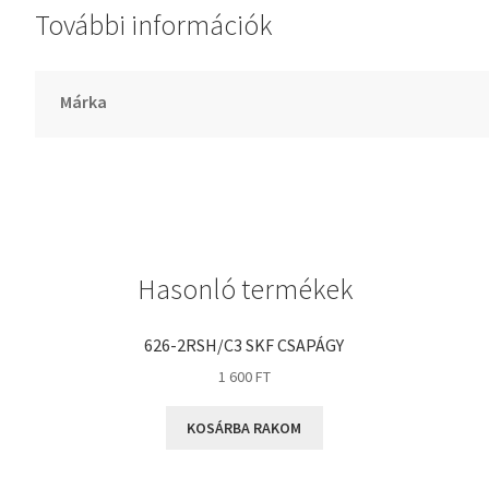
További információk
GLY
Goodyear
HCH
Márka
Hutchinson
IBB
IBC
IBU
IKO
Hasonló termékek
INA
INT
626-2RSH/C3 SKF CSAPÁGY
KBS
1 600
FT
KG
KOSÁRBA RAKOM
KML
KOYO