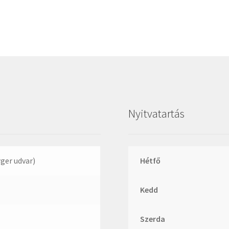
Megadyne
MGK
MGM
Mitsuboshi
MSC
Nachi
NIS
Nyitvatartás
NMB
NSK
NTN
rger udvar)
Hétfő
Optibelt
Kedd
PERMAGLIDE
PowerBelt
Szerda
Rexroth