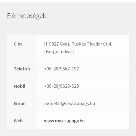
Rexroth
Roulunds
Elérhetőségek
Rubena
SKF
SNR
Cím
H-9027 Győr, Puskás Tivadar út 4.
SWR
(Berger udvar)
teCom
Telefon
+36-20/9567-197
Temapack
TOPROL
Mobil
+36-20/9623-528
URB
WEST
Email
nemeth@mwcsapagy.hu
WSW
WUH
Web
www.mwcsapagy.hu
ZKL