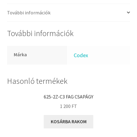
FKM
GLY
További információk
Goodyear
HCH
További információk
Hutchinson
IBB
Márka
Codex
IBC
IBU
IKO
Hasonló termékek
INA
625-2Z-C3 FAG CSAPÁGY
INT
1 200
FT
KBS
KG
KOSÁRBA RAKOM
KML