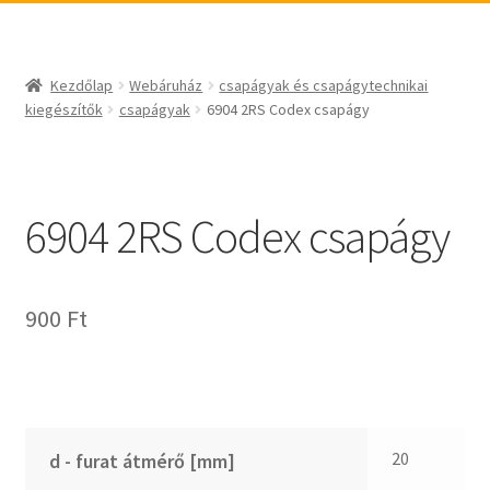
_egyéb
BABSL
csapágyak és csapágytechnikai kiegészítők
Bando
csapágyak
BECO
Kezdőlap
Webáruház
csapágyak és csapágytechnikai
csapágyegységek
CBF-SNH
kiegészítők
csapágyak
6904 2RS Codex csapágy
csapágyházak
CDX
csapágytartozékok
CHF
hajtástechnikai termékek
CHI
6904 2RS Codex csapágy
fogaskerekek, fogaslécek
CMB
agyas- és laplánckerekek
Codex
900
Ft
szíjak, ékszíjak
Codex Extreme
lineáris technika
COM-A
szimeringek, tömítések
Concar
zégergyűrűk
Contitech
Corteco
20
d - furat átmérő [mm]