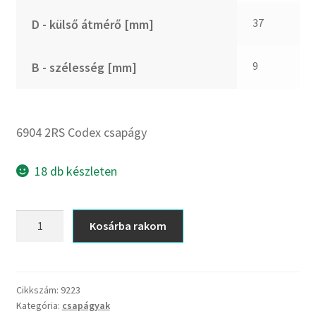
CX
37
D - külső átmérő [mm]
Dichtomatik
DKF
9
B - szélesség [mm]
DTE
E.v.
Elatech
6904 2RS Codex csapágy
ESE
Excelbelt
18 db készleten
EZO
FAG
6904
Kosárba rakom
FAG
2RS
FBJ
Codex
csapágy
FK
mennyiség
Cikkszám:
9223
FKL
Kategória:
csapágyak