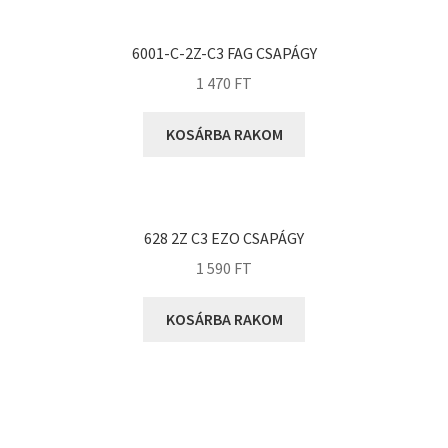
KOYO
Megadyne
6001-C-2Z-C3 FAG CSAPÁGY
MGK
1 470
FT
MGM
Mitsuboshi
KOSÁRBA RAKOM
MSC
Nachi
NIS
628 2Z C3 EZO CSAPÁGY
NMB
1 590
FT
NSK
KOSÁRBA RAKOM
NTN
Optibelt
PERMAGLIDE
PowerBelt