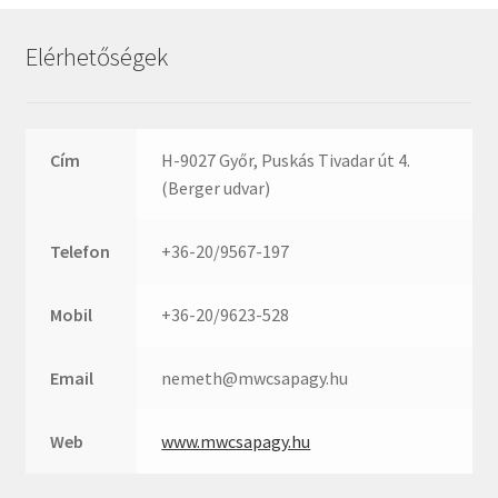
Rexroth
Roulunds
Elérhetőségek
Rubena
SKF
SNR
Cím
H-9027 Győr, Puskás Tivadar út 4.
SWR
(Berger udvar)
teCom
Telefon
+36-20/9567-197
Temapack
TOPROL
Mobil
+36-20/9623-528
URB
WEST
Email
nemeth@mwcsapagy.hu
WSW
WUH
Web
www.mwcsapagy.hu
ZKL