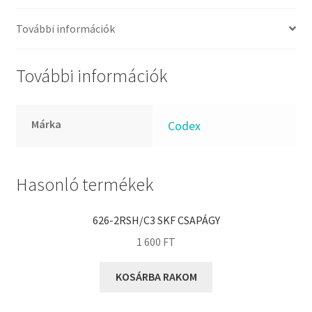
FKM
GLY
További információk
Goodyear
HCH
További információk
Hutchinson
IBB
Márka
Codex
IBC
IBU
IKO
Hasonló termékek
INA
626-2RSH/C3 SKF CSAPÁGY
INT
1 600
FT
KBS
KG
KOSÁRBA RAKOM
KML