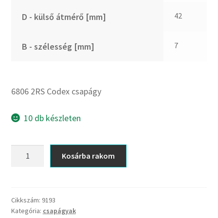
CX
42
D - külső átmérő [mm]
Dichtomatik
DKF
7
B - szélesség [mm]
DTE
E.v.
Elatech
6806 2RS Codex csapágy
ESE
Excelbelt
10 db készleten
EZO
FAG
6806
Kosárba rakom
FAG
2RS
FBJ
Codex
csapágy
FK
mennyiség
Cikkszám:
9193
FKL
Kategória:
csapágyak