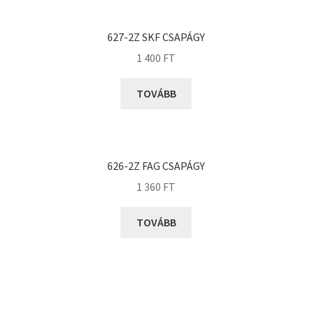
KOYO
Megadyne
627-2Z SKF CSAPÁGY
MGK
1 400
FT
MGM
Mitsuboshi
TOVÁBB
MSC
Nachi
NIS
626-2Z FAG CSAPÁGY
NMB
1 360
FT
NSK
TOVÁBB
NTN
Optibelt
PERMAGLIDE
PowerBelt