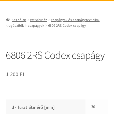
_egyéb
BABSL
csapágyak és csapágytechnikai kiegészítők
Bando
csapágyak
BECO
Kezdőlap
Webáruház
csapágyak és csapágytechnikai
csapágyegységek
CBF-SNH
kiegészítők
csapágyak
6806 2RS Codex csapágy
csapágyházak
CDX
csapágytartozékok
CHF
hajtástechnikai termékek
CHI
6806 2RS Codex csapágy
fogaskerekek, fogaslécek
CMB
agyas- és laplánckerekek
Codex
1 200
Ft
szíjak, ékszíjak
Codex Extreme
lineáris technika
COM-A
szimeringek, tömítések
Concar
zégergyűrűk
Contitech
Corteco
30
d - furat átmérő [mm]