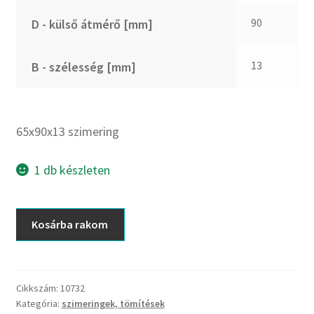
CX
90
D - külső átmérő [mm]
Dichtomatik
DKF
13
B - szélesség [mm]
DTE
E.v.
Elatech
65x90x13 szimering
ESE
Excelbelt
1 db készleten
EZO
FAG
65x90x13
Kosárba rakom
FAG
szimering
FBJ
mennyiség
FK
Cikkszám:
10732
FKL
Kategória:
szimeringek, tömítések