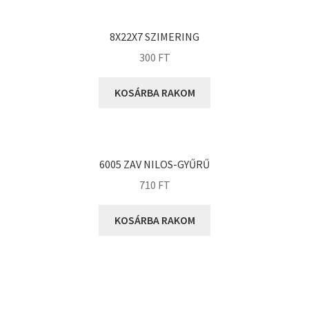
KOYO
Megadyne
8X22X7 SZIMERING
MGK
300
FT
MGM
Mitsuboshi
KOSÁRBA RAKOM
MSC
Nachi
NIS
6005 ZAV NILOS-GYŰRŰ
NMB
710
FT
NSK
KOSÁRBA RAKOM
NTN
Optibelt
PERMAGLIDE
PowerBelt