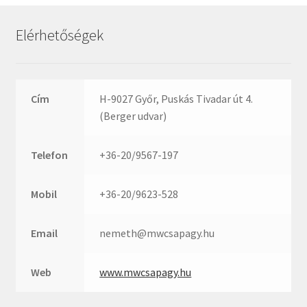
Rexroth
Roulunds
Elérhetőségek
Rubena
SKF
SNR
Cím
H-9027 Győr, Puskás Tivadar út 4.
SWR
(Berger udvar)
teCom
Telefon
+36-20/9567-197
Temapack
TOPROL
Mobil
+36-20/9623-528
URB
WEST
Email
nemeth@mwcsapagy.hu
WSW
WUH
Web
www.mwcsapagy.hu
ZKL