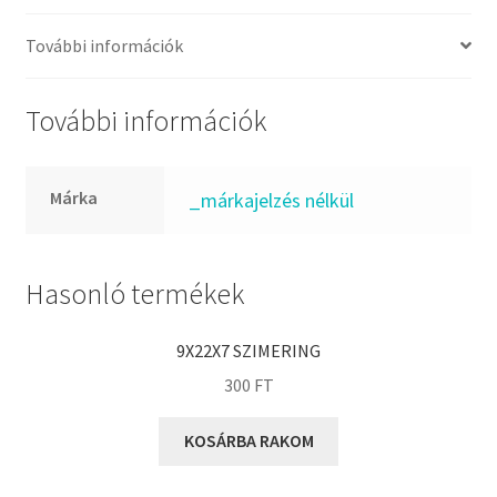
FKM
GLY
További információk
Goodyear
HCH
További információk
Hutchinson
IBB
Márka
_márkajelzés nélkül
IBC
IBU
IKO
Hasonló termékek
INA
9X22X7 SZIMERING
INT
300
FT
KBS
KG
KOSÁRBA RAKOM
KML