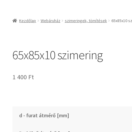
csapágyak és csapágy
csapágyak
Kezdőlap
Webáruház
szimeringek, tömítések
65x85x10 s
csapágyegységek
csapágyházak
csapágytartozékok
65x85x10 szimering
hajtástechnikai termé
fogaskerekek, foga
agyas- és lapláncke
1 400
Ft
szíjak, ékszíjak
lineáris technika
szimeringek, tömítés
zégergyűrűk
d - furat átmérő [mm]