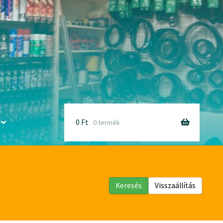
0
Ft
0 termék
Keresés
Visszaállítás