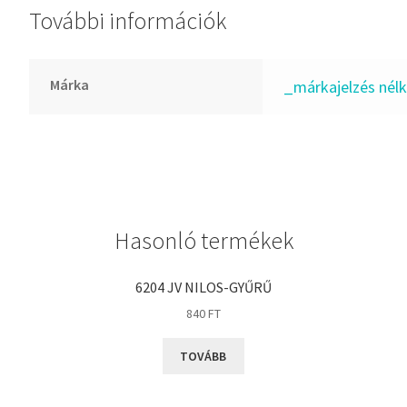
További információk
GLY
Goodyear
HCH
Márka
_márkajelzés nélk
Hutchinson
IBB
IBC
IBU
IKO
Hasonló termékek
INA
INT
6204 JV NILOS-GYŰRŰ
KBS
840
FT
KG
TOVÁBB
KML
KOYO