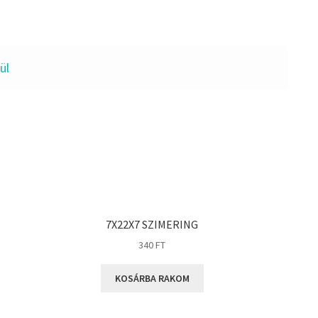
ül
7X22X7 SZIMERING
340
FT
KOSÁRBA RAKOM