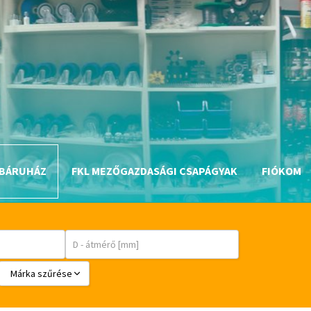
BÁRUHÁZ
FKL MEZŐGAZDASÁGI CSAPÁGYAK
FIÓKOM
Márka szűrése
BABSL