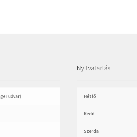
Megadyne
MGK
MGM
Mitsuboshi
MSC
Nachi
NIS
Nyitvatartás
NMB
NSK
NTN
rger udvar)
Hétfő
Optibelt
Kedd
PERMAGLIDE
PowerBelt
Szerda
Rexroth