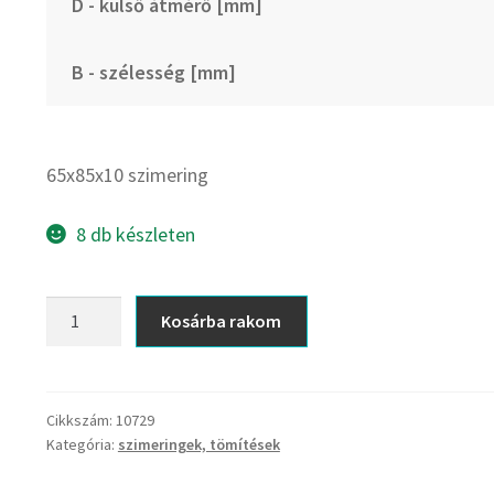
D - külső átmérő [mm]
B - szélesség [mm]
65x85x10 szimering
8 db készleten
65x85x10
Kosárba rakom
szimering
mennyiség
Cikkszám:
10729
Kategória:
szimeringek, tömítések