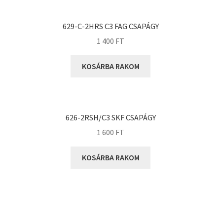
KOYO
Megadyne
629-C-2HRS C3 FAG CSAPÁGY
MGK
1 400
FT
MGM
Mitsuboshi
KOSÁRBA RAKOM
MSC
Nachi
NIS
626-2RSH/C3 SKF CSAPÁGY
NMB
1 600
FT
NSK
KOSÁRBA RAKOM
NTN
Optibelt
PERMAGLIDE
PowerBelt