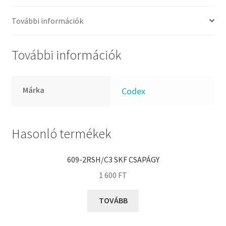
FKM
GLY
További információk
Goodyear
HCH
További információk
Hutchinson
IBB
Márka
Codex
IBC
IBU
IKO
Hasonló termékek
INA
609-2RSH/C3 SKF CSAPÁGY
INT
1 600
FT
KBS
KG
TOVÁBB
KML