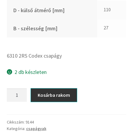
CX
110
D - külső átmérő [mm]
Dichtomatik
DKF
27
B - szélesség [mm]
DTE
E.v.
Elatech
6310 2RS Codex csapágy
ESE
Excelbelt
2 db készleten
EZO
FAG
6310
Kosárba rakom
FAG
2RS
FBJ
Codex
csapágy
FK
mennyiség
Cikkszám:
9144
FKL
Kategória:
csapágyak