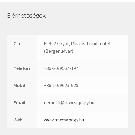
Rexroth
Roulunds
Elérhetőségek
Rubena
SKF
SNR
Cím
H-9027 Győr, Puskás Tivadar út 4.
SWR
(Berger udvar)
teCom
Telefon
+36-20/9567-197
Temapack
TOPROL
Mobil
+36-20/9623-528
URB
WEST
Email
nemeth@mwcsapagy.hu
WSW
WUH
Web
www.mwcsapagy.hu
ZKL