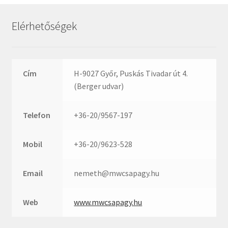
Rexroth
Roulunds
Elérhetőségek
Rubena
SKF
SNR
Cím
H-9027 Győr, Puskás Tivadar út 4.
SWR
(Berger udvar)
teCom
Telefon
+36-20/9567-197
Temapack
TOPROL
Mobil
+36-20/9623-528
URB
WEST
Email
nemeth@mwcsapagy.hu
WSW
WUH
Web
www.mwcsapagy.hu
ZKL