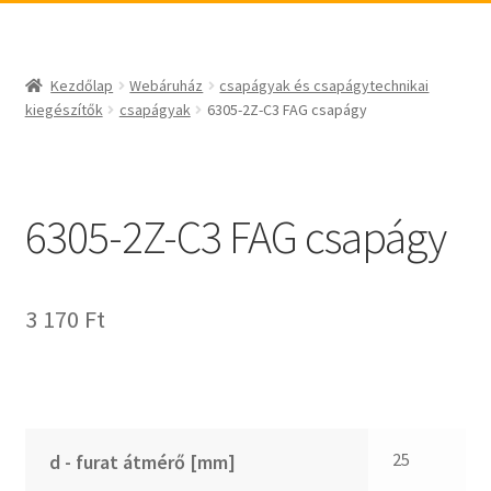
_egyéb
BABSL
csapágyak és csapágytechnikai kiegészítők
Bando
csapágyak
BECO
Kezdőlap
Webáruház
csapágyak és csapágytechnikai
csapágyegységek
CBF-SNH
kiegészítők
csapágyak
6305-2Z-C3 FAG csapágy
csapágyházak
CDX
csapágytartozékok
CHF
hajtástechnikai termékek
CHI
6305-2Z-C3 FAG csapágy
fogaskerekek, fogaslécek
CMB
agyas- és laplánckerekek
Codex
3 170
Ft
szíjak, ékszíjak
Codex Extreme
lineáris technika
COM-A
szimeringek, tömítések
Concar
zégergyűrűk
Contitech
Corteco
25
d - furat átmérő [mm]