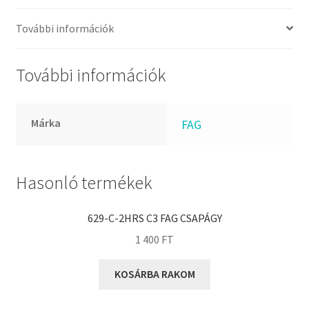
FKM
GLY
További információk
Goodyear
HCH
További információk
Hutchinson
IBB
Márka
FAG
IBC
IBU
IKO
Hasonló termékek
INA
629-C-2HRS C3 FAG CSAPÁGY
INT
1 400
FT
KBS
KG
KOSÁRBA RAKOM
KML