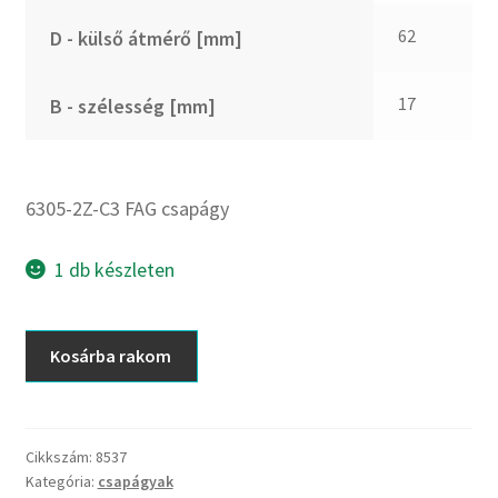
CX
62
D - külső átmérő [mm]
Dichtomatik
DKF
17
B - szélesség [mm]
DTE
E.v.
Elatech
6305-2Z-C3 FAG csapágy
ESE
Excelbelt
1 db készleten
EZO
FAG
6305-
Kosárba rakom
FAG
2Z-
FBJ
C3
FAG
FK
csapágy
Cikkszám:
8537
FKL
Kategória:
csapágyak
mennyiség