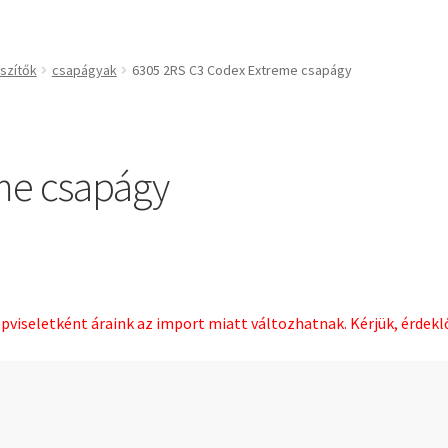
technikai kiegészítők
Bando
BECO
szítők
csapágyak
6305 2RS C3 Codex Extreme csapágy
CBF-SNH
CDX
CHF
me csapágy
kek
CHI
slécek
CMB
rekek
Codex
Codex Extreme
COM-A
épviseletként áraink az import miatt változhatnak. Kérjük, érdek
ek
Concar
Contitech
Corteco
CX