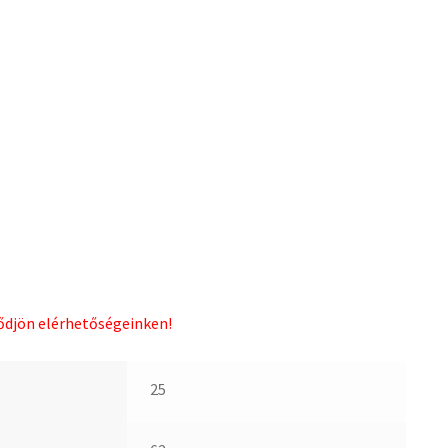
lődjön elérhetőségeinken!
25