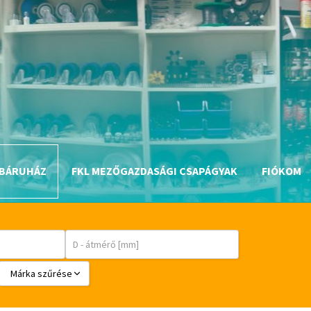
BÁRUHÁZ
FKL MEZŐGAZDASÁGI CSAPÁGYAK
FIÓKOM
Márka szűrése
BABSL