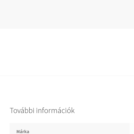
Dichtomatik
DKF
DTE
E.v.
Elatech
ESE
Excelbelt
EZO
FAG
FAG
FBJ
További információk
FK
FKL
Márka
FKM