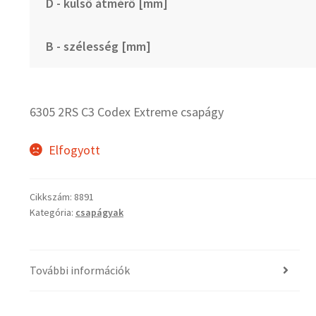
D - külső átmérő [mm]
B - szélesség [mm]
6305 2RS C3 Codex Extreme csapágy
Elfogyott
Cikkszám:
8891
Kategória:
csapágyak
További információk