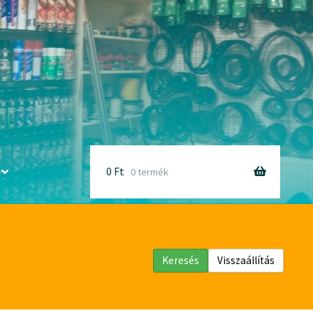
0
Ft
0 termék
Keresés
Visszaállítás