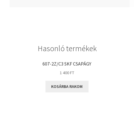
GLY
Goodyear
HCH
Hutchinson
IBB
Hasonló termékek
IBC
607-2Z/C3 SKF CSAPÁGY
IBU
1 400
FT
IKO
INA
KOSÁRBA RAKOM
INT
KBS
KG
KML
KOYO