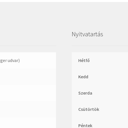
Megadyne
MGK
MGM
Nyitvatartás
Mitsuboshi
MSC
Nachi
rger udvar)
Hétfő
NIS
NMB
Kedd
NSK
NTN
Szerda
Optibelt
PERMAGLIDE
Csütörtök
PowerBelt
Péntek
Rexroth