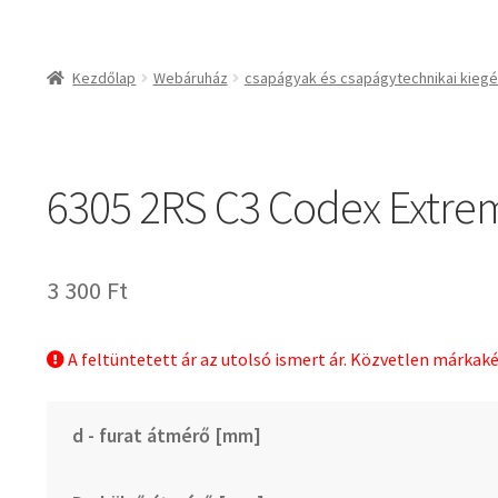
csapágyak és csapágy
csapágyak
Kezdőlap
Webáruház
csapágyak és csapágytechnikai kiegé
csapágyegységek
csapágyházak
csapágytartozékok
6305 2RS C3 Codex Extre
hajtástechnikai termé
fogaskerekek, foga
agyas- és lapláncke
3 300
Ft
szíjak, ékszíjak
lineáris technika
A feltüntetett ár az utolsó ismert ár. Közvetlen márkak
szimeringek, tömítés
zégergyűrűk
d - furat átmérő [mm]