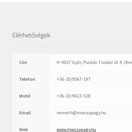
Elérhetőségek
Cím
H-9027 Győr, Puskás Tivadar út 4. (Be
Telefon
+36-20/9567-197
Mobil
+36-20/9623-528
Email
nemeth@mwcsapagy.hu
Web
www.mwcsapagy.hu