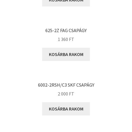
KOYO
Megadyne
MGK
MGM
625-2Z FAG CSAPÁGY
Mitsuboshi
1 360
FT
MSC
KOSÁRBA RAKOM
Nachi
NIS
NMB
6002-2RSH/C3 SKF CSAPÁGY
NSK
2 000
FT
NTN
Optibelt
KOSÁRBA RAKOM
PERMAGLIDE
PowerBelt