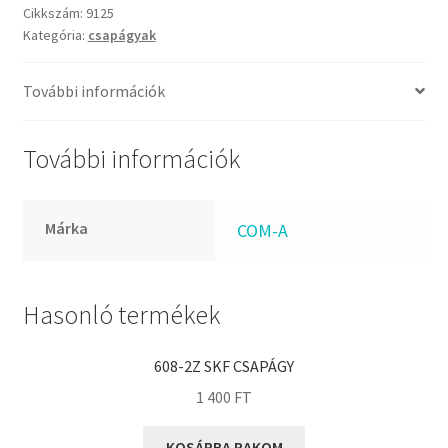
FKM
A
Cikkszám:
9125
GLY
Kategória:
csapágyak
csapágy
mennyiség
Goodyear
További információk
HCH
Hutchinson
További információk
IBB
IBC
IBU
Márka
COM-A
IKO
INA
Hasonló termékek
INT
KBS
608-2Z SKF CSAPÁGY
KG
1 400
FT
KML
KOSÁRBA RAKOM