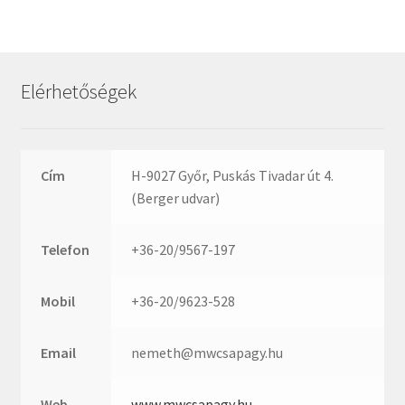
Rexroth
Roulunds
Rubena
Elérhetőségek
SKF
SNR
SWR
Cím
H-9027 Győr, Puskás Tivadar út 4.
teCom
(Berger udvar)
Temapack
TOPROL
Telefon
+36-20/9567-197
URB
WEST
Mobil
+36-20/9623-528
WSW
WUH
Email
nemeth@mwcsapagy.hu
ZKL
Web
www.mwcsapagy.hu