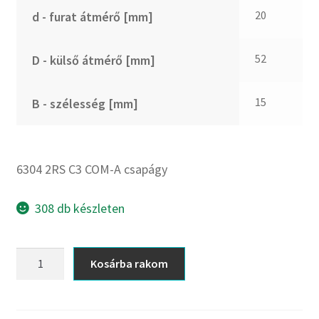
CX
20
d - furat átmérő [mm]
Dichtomatik
DKF
52
D - külső átmérő [mm]
DTE
E.v.
15
B - szélesség [mm]
Elatech
ESE
Excelbelt
6304 2RS C3 COM-A csapágy
EZO
FAG
308 db készleten
FAG
FBJ
6304
Kosárba rakom
2RS
FK
C3
FKL
COM-