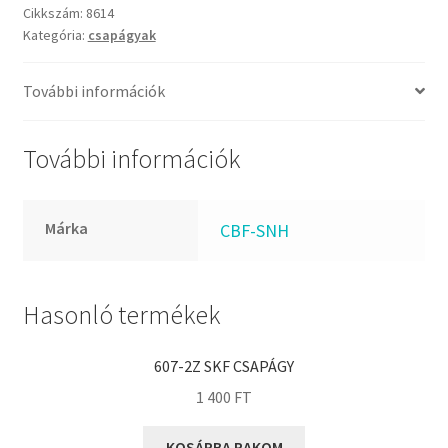
FKM
csapágy
Cikkszám:
8614
GLY
Kategória:
csapágyak
mennyiség
Goodyear
További információk
HCH
Hutchinson
További információk
IBB
IBC
IBU
Márka
CBF-SNH
IKO
INA
Hasonló termékek
INT
KBS
607-2Z SKF CSAPÁGY
KG
1 400
FT
KML
KOSÁRBA RAKOM