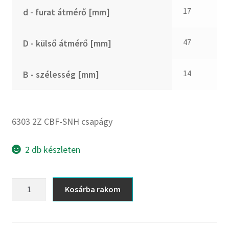
CX
17
d - furat átmérő [mm]
Dichtomatik
DKF
47
D - külső átmérő [mm]
DTE
E.v.
14
B - szélesség [mm]
Elatech
ESE
Excelbelt
6303 2Z CBF-SNH csapágy
EZO
FAG
2 db készleten
FAG
FBJ
6303
Kosárba rakom
2Z
FK
CBF-
FKL
SNH