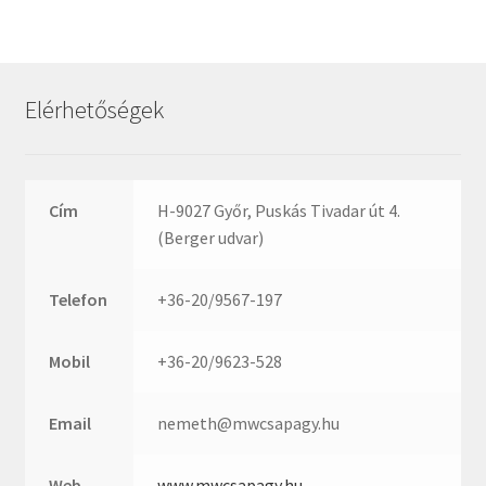
Rexroth
Roulunds
Rubena
Elérhetőségek
SKF
SNR
SWR
Cím
H-9027 Győr, Puskás Tivadar út 4.
teCom
(Berger udvar)
Temapack
TOPROL
Telefon
+36-20/9567-197
URB
WEST
Mobil
+36-20/9623-528
WSW
WUH
Email
nemeth@mwcsapagy.hu
ZKL
Web
www.mwcsapagy.hu