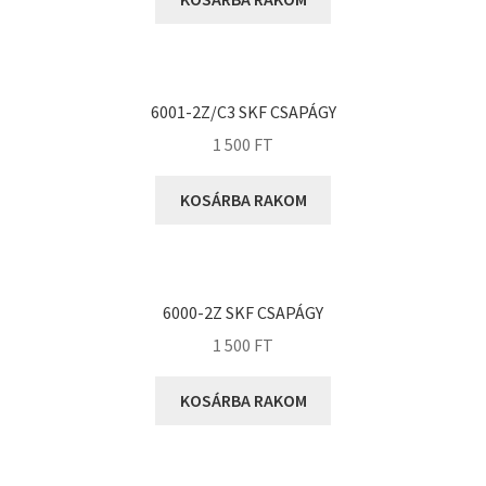
KOYO
Megadyne
MGK
MGM
6001-2Z/C3 SKF CSAPÁGY
Mitsuboshi
1 500
FT
MSC
KOSÁRBA RAKOM
Nachi
NIS
NMB
6000-2Z SKF CSAPÁGY
NSK
1 500
FT
NTN
Optibelt
KOSÁRBA RAKOM
PERMAGLIDE
PowerBelt