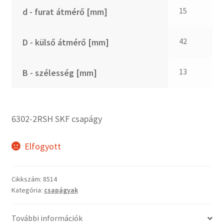
CX
15
d - furat átmérő [mm]
Dichtomatik
DKF
42
D - külső átmérő [mm]
DTE
E.v.
13
B - szélesség [mm]
Elatech
ESE
Excelbelt
6302-2RSH SKF csapágy
EZO
FAG
Elfogyott
FAG
FBJ
Cikkszám:
8514
Kategória:
csapágyak
FK
FKL
További információk