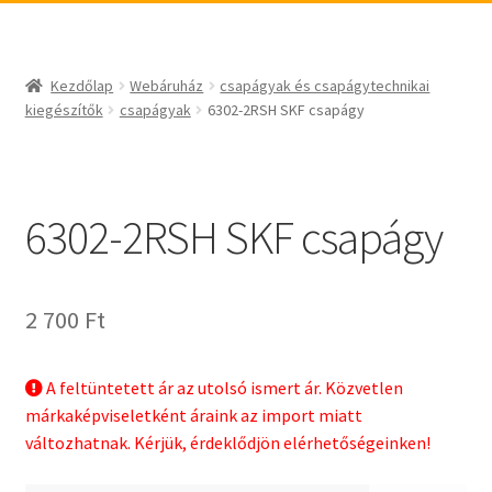
_egyéb
BABSL
csapágyak és csapágytechnikai kiegészítők
Bando
csapágyak
BECO
Kezdőlap
Webáruház
csapágyak és csapágytechnikai
csapágyegységek
CBF-SNH
kiegészítők
csapágyak
6302-2RSH SKF csapágy
csapágyházak
CDX
csapágytartozékok
CHF
hajtástechnikai termékek
CHI
6302-2RSH SKF csapágy
fogaskerekek, fogaslécek
CMB
agyas- és laplánckerekek
Codex
2 700
Ft
szíjak, ékszíjak
Codex Extreme
lineáris technika
COM-A
A feltüntetett ár az utolsó ismert ár. Közvetlen
szimeringek, tömítések
Concar
márkaképviseletként áraink az import miatt
zégergyűrűk
Contitech
változhatnak. Kérjük, érdeklődjön elérhetőségeinken!
Corteco