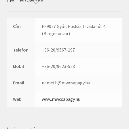
Rexroth
Roulunds
Rubena
Cím
H-9027 Győr, Puskás Tivadar út 4.
SKF
(Berger udvar)
SNR
SWR
Telefon
+36-20/9567-197
teCom
Temapack
Mobil
+36-20/9623-528
TOPROL
Email
nemeth@mwcsapagy.hu
URB
WEST
Web
www.mwcsapagy.hu
WSW
WUH
ZKL