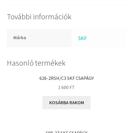
FKM
GLY
További információk
Goodyear
HCH
Márka
SKF
Hutchinson
IBB
IBC
Hasonló termékek
IBU
IKO
626-2RSH/C3 SKF CSAPÁGY
INA
1 600
FT
INT
KOSÁRBA RAKOM
KBS
KG
KML