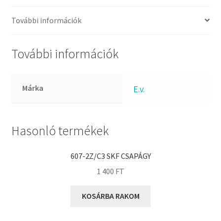
FKM
GLY
További információk
Goodyear
HCH
További információk
Hutchinson
IBB
Márka
E.v.
IBC
IBU
IKO
Hasonló termékek
INA
607-2Z/C3 SKF CSAPÁGY
INT
1 400
FT
KBS
KG
KOSÁRBA RAKOM
KML