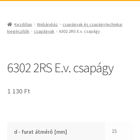
_egyéb
BABSL
csapágyak és csapágytechnikai kiegészítők
Bando
csapágyak
BECO
Kezdőlap
Webáruház
csapágyak és csapágytechnikai
csapágyegységek
CBF-SNH
kiegészítők
csapágyak
6302 2RS E.v. csapágy
csapágyházak
CDX
csapágytartozékok
CHF
hajtástechnikai termékek
CHI
6302 2RS E.v. csapágy
fogaskerekek, fogaslécek
CMB
agyas- és laplánckerekek
Codex
1 130
Ft
szíjak, ékszíjak
Codex Extreme
lineáris technika
COM-A
szimeringek, tömítések
Concar
zégergyűrűk
Contitech
Corteco
15
d - furat átmérő [mm]