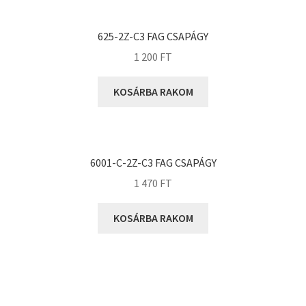
KOYO
Megadyne
625-2Z-C3 FAG CSAPÁGY
MGK
1 200
FT
MGM
Mitsuboshi
KOSÁRBA RAKOM
MSC
Nachi
NIS
6001-C-2Z-C3 FAG CSAPÁGY
NMB
1 470
FT
NSK
KOSÁRBA RAKOM
NTN
Optibelt
PERMAGLIDE
PowerBelt