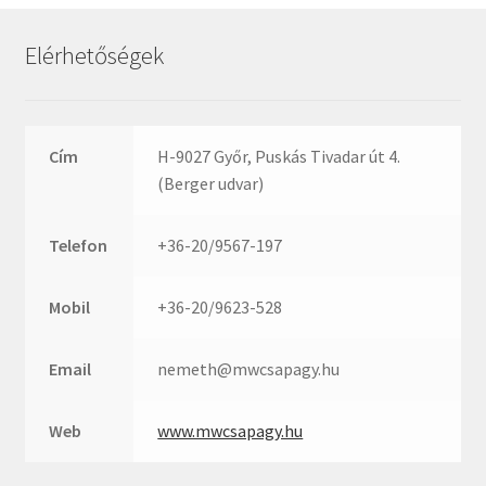
Rexroth
Roulunds
Elérhetőségek
Rubena
SKF
SNR
Cím
H-9027 Győr, Puskás Tivadar út 4.
SWR
(Berger udvar)
teCom
Telefon
+36-20/9567-197
Temapack
TOPROL
Mobil
+36-20/9623-528
URB
WEST
Email
nemeth@mwcsapagy.hu
WSW
WUH
Web
www.mwcsapagy.hu
ZKL