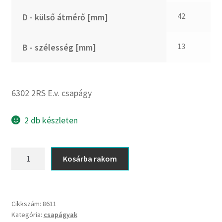
CX
42
D - külső átmérő [mm]
Dichtomatik
DKF
13
B - szélesség [mm]
DTE
E.v.
Elatech
6302 2RS E.v. csapágy
ESE
Excelbelt
2 db készleten
EZO
FAG
6302
Kosárba rakom
FAG
2RS
FBJ
E.v.
csapágy
FK
mennyiség
Cikkszám:
8611
FKL
Kategória:
csapágyak