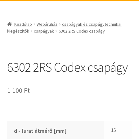
_egyéb
BABSL
csapágyak és csapágytechnikai kiegészítők
Bando
csapágyak
BECO
Kezdőlap
Webáruház
csapágyak és csapágytechnikai
csapágyegységek
CBF-SNH
kiegészítők
csapágyak
6302 2RS Codex csapágy
csapágyházak
CDX
csapágytartozékok
CHF
hajtástechnikai termékek
CHI
6302 2RS Codex csapágy
fogaskerekek, fogaslécek
CMB
agyas- és laplánckerekek
Codex
1 100
Ft
szíjak, ékszíjak
Codex Extreme
lineáris technika
COM-A
szimeringek, tömítések
Concar
zégergyűrűk
Contitech
Corteco
15
d - furat átmérő [mm]