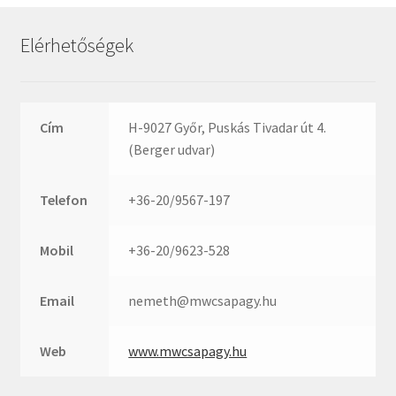
Rexroth
Roulunds
Elérhetőségek
Rubena
SKF
SNR
Cím
H-9027 Győr, Puskás Tivadar út 4.
SWR
(Berger udvar)
teCom
Telefon
+36-20/9567-197
Temapack
TOPROL
Mobil
+36-20/9623-528
URB
WEST
Email
nemeth@mwcsapagy.hu
WSW
WUH
Web
www.mwcsapagy.hu
ZKL