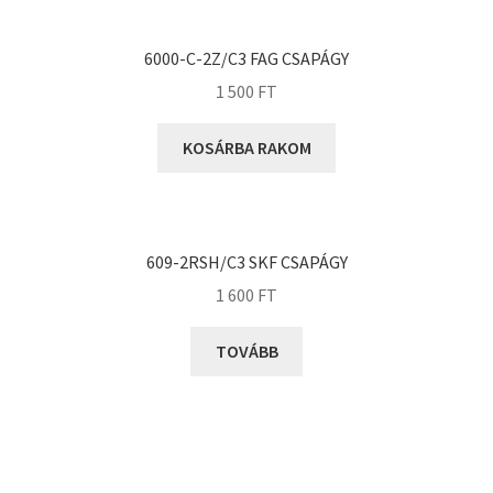
KOYO
Megadyne
6000-C-2Z/C3 FAG CSAPÁGY
MGK
1 500
FT
MGM
Mitsuboshi
KOSÁRBA RAKOM
MSC
Nachi
NIS
609-2RSH/C3 SKF CSAPÁGY
NMB
1 600
FT
NSK
TOVÁBB
NTN
Optibelt
PERMAGLIDE
PowerBelt