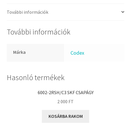
FKM
GLY
További információk
Goodyear
HCH
További információk
Hutchinson
IBB
Márka
Codex
IBC
IBU
IKO
Hasonló termékek
INA
6002-2RSH/C3 SKF CSAPÁGY
INT
2 000
FT
KBS
KG
KOSÁRBA RAKOM
KML