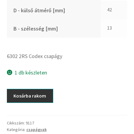
CX
42
D - külső átmérő [mm]
Dichtomatik
DKF
13
B - szélesség [mm]
DTE
E.v.
Elatech
6302 2RS Codex csapágy
ESE
Excelbelt
1 db készleten
EZO
FAG
6302
Kosárba rakom
FAG
2RS
FBJ
Codex
csapágy
FK
mennyiség
Cikkszám:
9117
FKL
Kategória:
csapágyak