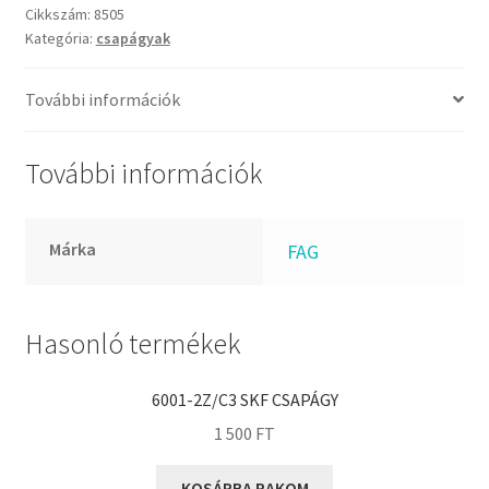
FKM
csapágy
Cikkszám:
8505
GLY
Kategória:
csapágyak
mennyiség
Goodyear
További információk
HCH
Hutchinson
További információk
IBB
IBC
IBU
Márka
FAG
IKO
INA
Hasonló termékek
INT
KBS
6001-2Z/C3 SKF CSAPÁGY
KG
1 500
FT
KML
KOSÁRBA RAKOM