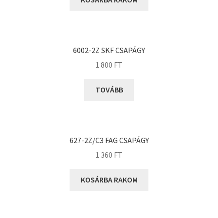
KOYO
Megadyne
MGK
MGM
6002-2Z SKF CSAPÁGY
Mitsuboshi
1 800
FT
MSC
TOVÁBB
Nachi
NIS
NMB
627-2Z/C3 FAG CSAPÁGY
NSK
1 360
FT
NTN
Optibelt
KOSÁRBA RAKOM
PERMAGLIDE
PowerBelt