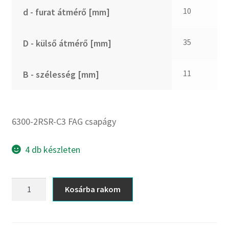
CX
10
d - furat átmérő [mm]
Dichtomatik
DKF
35
D - külső átmérő [mm]
DTE
E.v.
11
B - szélesség [mm]
Elatech
ESE
Excelbelt
6300-2RSR-C3 FAG csapágy
EZO
FAG
4 db készleten
FAG
FBJ
6300-
Kosárba rakom
2RSR-
FK
C3
FKL
FAG