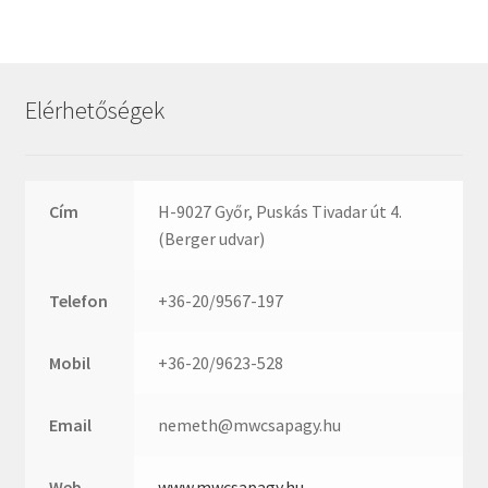
Rexroth
Roulunds
Rubena
Elérhetőségek
SKF
SNR
SWR
Cím
H-9027 Győr, Puskás Tivadar út 4.
teCom
(Berger udvar)
Temapack
TOPROL
Telefon
+36-20/9567-197
URB
WEST
Mobil
+36-20/9623-528
WSW
WUH
Email
nemeth@mwcsapagy.hu
ZKL
Web
www.mwcsapagy.hu