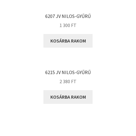
KOYO
Megadyne
6207 JV NILOS-GYŰRŰ
MGK
1 300
FT
MGM
Mitsuboshi
KOSÁRBA RAKOM
MSC
Nachi
NIS
6215 JV NILOS-GYŰRŰ
NMB
2 380
FT
NSK
KOSÁRBA RAKOM
NTN
Optibelt
PERMAGLIDE
PowerBelt