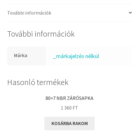
FKM
GLY
További információk
Goodyear
HCH
További információk
Hutchinson
IBB
Márka
_márkajelzés nélkül
IBC
IBU
IKO
Hasonló termékek
INA
80×7 NBR ZÁRÓSAPKA
INT
1 360
FT
KBS
KG
KOSÁRBA RAKOM
KML