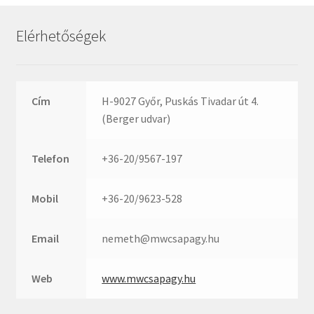
Rexroth
Roulunds
Elérhetőségek
Rubena
SKF
SNR
Cím
H-9027 Győr, Puskás Tivadar út 4.
SWR
(Berger udvar)
teCom
Telefon
+36-20/9567-197
Temapack
TOPROL
Mobil
+36-20/9623-528
URB
WEST
Email
nemeth@mwcsapagy.hu
WSW
WUH
Web
www.mwcsapagy.hu
ZKL