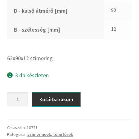
CX
90
D - külső átmérő [mm]
Dichtomatik
DKF
12
B - szélesség [mm]
DTE
E.v.
Elatech
62x90x12 szimering
ESE
Excelbelt
3 db készleten
EZO
FAG
62x90x12
Kosárba rakom
FAG
szimering
FBJ
mennyiség
FK
Cikkszám:
10721
FKL
Kategória:
szimeringek, tömítések