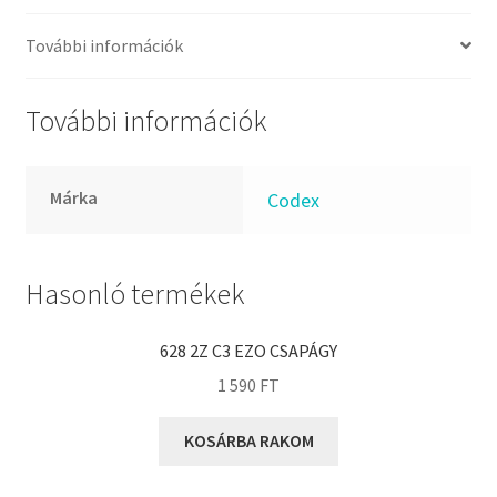
FKM
GLY
További információk
Goodyear
HCH
További információk
Hutchinson
IBB
Márka
Codex
IBC
IBU
IKO
Hasonló termékek
INA
628 2Z C3 EZO CSAPÁGY
INT
1 590
FT
KBS
KG
KOSÁRBA RAKOM
KML