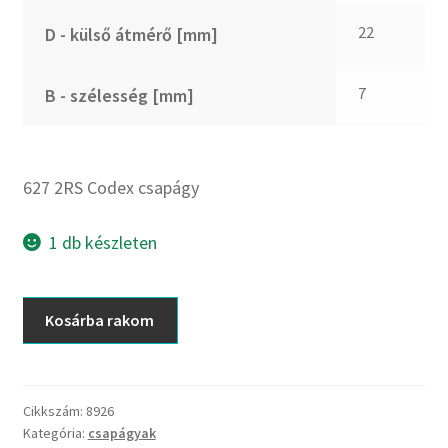
CX
22
D - külső átmérő [mm]
Dichtomatik
DKF
7
B - szélesség [mm]
DTE
E.v.
Elatech
627 2RS Codex csapágy
ESE
Excelbelt
1 db készleten
EZO
FAG
627
Kosárba rakom
FAG
2RS
FBJ
Codex
csapágy
FK
mennyiség
Cikkszám:
8926
FKL
Kategória:
csapágyak