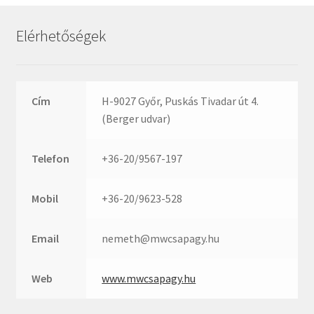
Rexroth
Roulunds
Elérhetőségek
Rubena
SKF
SNR
Cím
H-9027 Győr, Puskás Tivadar út 4.
SWR
(Berger udvar)
teCom
Telefon
+36-20/9567-197
Temapack
TOPROL
Mobil
+36-20/9623-528
URB
WEST
Email
nemeth@mwcsapagy.hu
WSW
WUH
Web
www.mwcsapagy.hu
ZKL