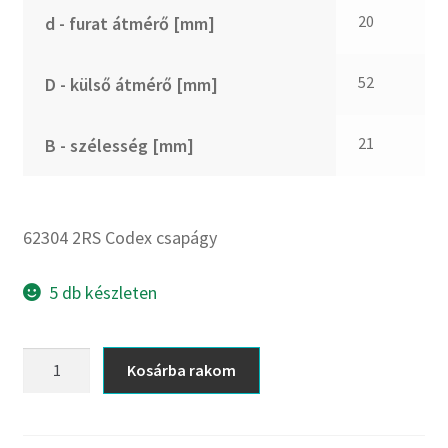
CX
20
d - furat átmérő [mm]
Dichtomatik
DKF
52
D - külső átmérő [mm]
DTE
E.v.
21
B - szélesség [mm]
Elatech
ESE
Excelbelt
62304 2RS Codex csapágy
EZO
FAG
5 db készleten
FAG
FBJ
62304
Kosárba rakom
2RS
FK
Codex
FKL
csapágy