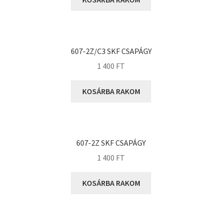
KOYO
Megadyne
MGK
MGM
607-2Z/C3 SKF CSAPÁGY
Mitsuboshi
1 400
FT
MSC
KOSÁRBA RAKOM
Nachi
NIS
NMB
607-2Z SKF CSAPÁGY
NSK
1 400
FT
NTN
Optibelt
KOSÁRBA RAKOM
PERMAGLIDE
PowerBelt