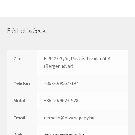
Rexroth
Roulunds
Rubena
Elérhetőségek
SKF
SNR
SWR
Cím
H-9027 Győr, Puskás Tivadar út 4.
teCom
(Berger udvar)
Temapack
TOPROL
Telefon
+36-20/9567-197
URB
WEST
Mobil
+36-20/9623-528
WSW
WUH
Email
nemeth@mwcsapagy.hu
ZKL
Web
www.mwcsapagy.hu