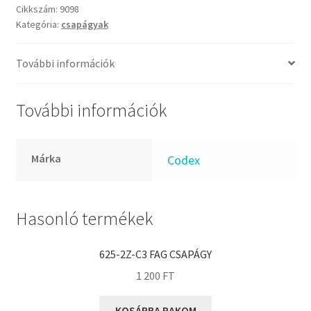
FKM
mennyiség
Cikkszám:
9098
GLY
Kategória:
csapágyak
Goodyear
További információk
HCH
Hutchinson
További információk
IBB
IBC
IBU
Márka
Codex
IKO
INA
Hasonló termékek
INT
KBS
625-2Z-C3 FAG CSAPÁGY
KG
1 200
FT
KML
KOSÁRBA RAKOM