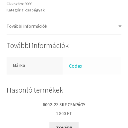
FKM
mennyiség
Cikkszám:
9093
GLY
Kategória:
csapágyak
Goodyear
További információk
HCH
Hutchinson
További információk
IBB
IBC
IBU
Márka
Codex
IKO
INA
Hasonló termékek
INT
KBS
6002-2Z SKF CSAPÁGY
KG
1 800
FT
KML
TOVÁBB