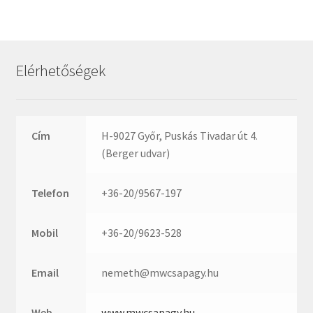
Rexroth
Roulunds
Rubena
Elérhetőségek
SKF
SNR
SWR
Cím
H-9027 Győr, Puskás Tivadar út 4.
teCom
(Berger udvar)
Temapack
TOPROL
Telefon
+36-20/9567-197
URB
WEST
Mobil
+36-20/9623-528
WSW
WUH
Email
nemeth@mwcsapagy.hu
ZKL
Web
www.mwcsapagy.hu