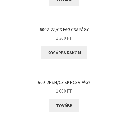
KOYO
Megadyne
MGK
MGM
6002-2Z/C3 FAG CSAPÁGY
Mitsuboshi
1 360
FT
MSC
KOSÁRBA RAKOM
Nachi
NIS
NMB
609-2RSH/C3 SKF CSAPÁGY
NSK
1 600
FT
NTN
Optibelt
TOVÁBB
PERMAGLIDE
PowerBelt