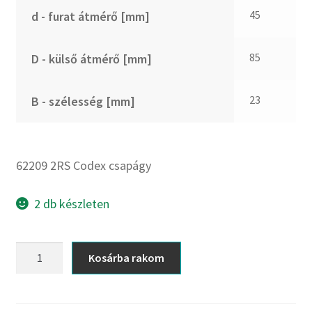
CX
45
d - furat átmérő [mm]
Dichtomatik
DKF
85
D - külső átmérő [mm]
DTE
E.v.
23
B - szélesség [mm]
Elatech
ESE
Excelbelt
62209 2RS Codex csapágy
EZO
FAG
2 db készleten
FAG
FBJ
62209
Kosárba rakom
2RS
FK
Codex
FKL
csapágy