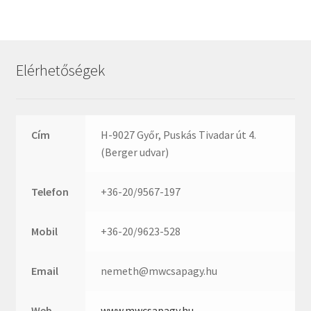
Rexroth
Roulunds
Rubena
Elérhetőségek
SKF
SNR
SWR
Cím
H-9027 Győr, Puskás Tivadar út 4.
teCom
(Berger udvar)
Temapack
TOPROL
Telefon
+36-20/9567-197
URB
WEST
Mobil
+36-20/9623-528
WSW
WUH
Email
nemeth@mwcsapagy.hu
ZKL
Web
www.mwcsapagy.hu