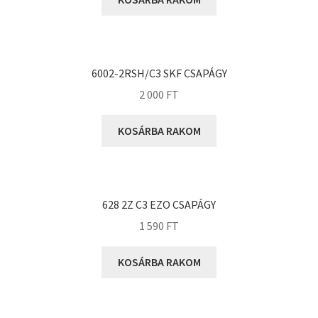
KOYO
Megadyne
MGK
MGM
6002-2RSH/C3 SKF CSAPÁGY
Mitsuboshi
2 000
FT
MSC
KOSÁRBA RAKOM
Nachi
NIS
NMB
628 2Z C3 EZO CSAPÁGY
NSK
1 590
FT
NTN
Optibelt
KOSÁRBA RAKOM
PERMAGLIDE
PowerBelt