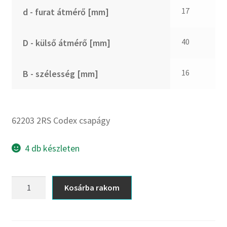
CX
17
d - furat átmérő [mm]
Dichtomatik
DKF
40
D - külső átmérő [mm]
DTE
E.v.
16
B - szélesség [mm]
Elatech
ESE
Excelbelt
62203 2RS Codex csapágy
EZO
FAG
4 db készleten
FAG
FBJ
62203
Kosárba rakom
2RS
FK
Codex
FKL
csapágy