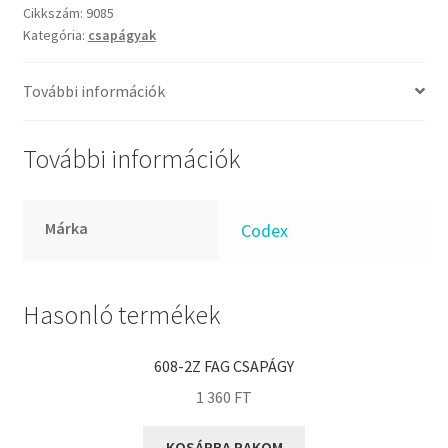
FKM
mennyiség
Cikkszám:
9085
GLY
Kategória:
csapágyak
Goodyear
További információk
HCH
Hutchinson
További információk
IBB
IBC
IBU
Márka
Codex
IKO
INA
Hasonló termékek
INT
KBS
608-2Z FAG CSAPÁGY
KG
1 360
FT
KML
KOSÁRBA RAKOM