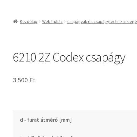
csapágyak és csapágy
csapágyak
Kezdőlap
Webáruház
csapágyak és csapágytechnikai kiegé
csapágyegységek
csapágyházak
csapágytartozékok
6210 2Z Codex csapágy
hajtástechnikai termé
fogaskerekek, foga
agyas- és lapláncke
3 500
Ft
szíjak, ékszíjak
lineáris technika
szimeringek, tömítés
zégergyűrűk
d - furat átmérő [mm]