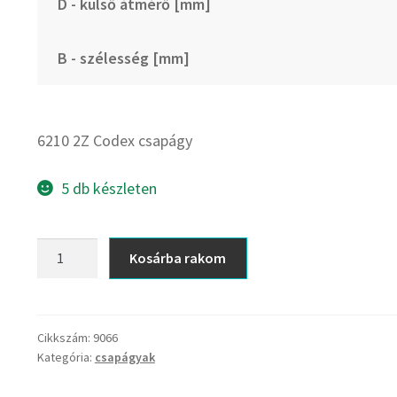
D - külső átmérő [mm]
B - szélesség [mm]
6210 2Z Codex csapágy
5 db készleten
6210
Kosárba rakom
2Z
Codex
csapágy
mennyiség
Cikkszám:
9066
Kategória:
csapágyak