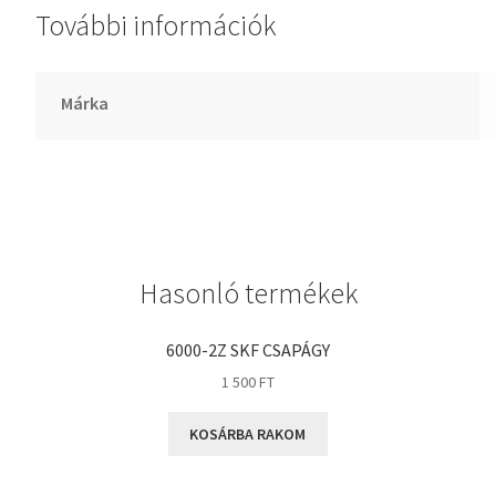
További információk
GLY
Goodyear
HCH
Márka
Hutchinson
IBB
IBC
IBU
IKO
Hasonló termékek
INA
INT
6000-2Z SKF CSAPÁGY
KBS
1 500
FT
KG
KOSÁRBA RAKOM
KML
KOYO