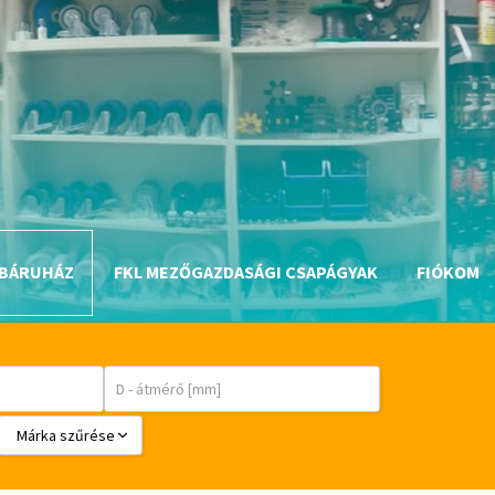
BÁRUHÁZ
FKL MEZŐGAZDASÁGI CSAPÁGYAK
FIÓKOM
Márka szűrése
BABSL