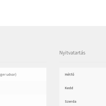
Megadyne
MGK
MGM
Mitsuboshi
MSC
Nachi
NIS
Nyitvatartás
NMB
NSK
NTN
rger udvar)
Hétfő
Optibelt
Kedd
PERMAGLIDE
PowerBelt
Szerda
Rexroth