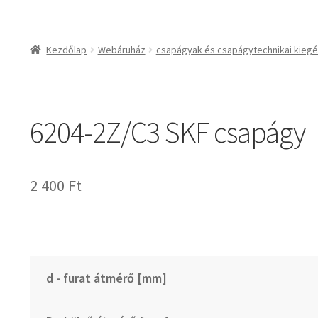
csapágyak és csapágy
csapágyak
Kezdőlap
Webáruház
csapágyak és csapágytechnikai kiegé
csapágyegységek
csapágyházak
csapágytartozékok
6204-2Z/C3 SKF csapágy
hajtástechnikai termé
fogaskerekek, foga
agyas- és lapláncke
2 400
Ft
szíjak, ékszíjak
lineáris technika
szimeringek, tömítés
zégergyűrűk
d - furat átmérő [mm]