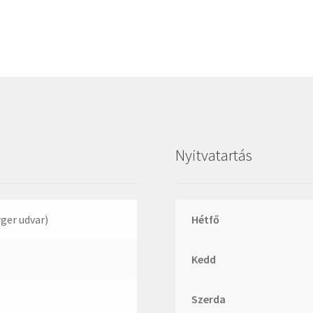
Megadyne
MGK
MGM
Mitsuboshi
MSC
Nachi
NIS
Nyitvatartás
NMB
NSK
NTN
rger udvar)
Hétfő
Optibelt
Kedd
PERMAGLIDE
PowerBelt
Szerda
Rexroth