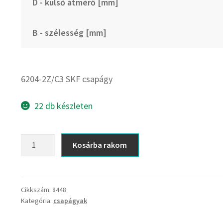
D - külső átmérő [mm]
B - szélesség [mm]
6204-2Z/C3 SKF csapágy
22 db készleten
6204-
Kosárba rakom
2Z/C3
SKF
csapágy
mennyiség
Cikkszám:
8448
Kategória:
csapágyak