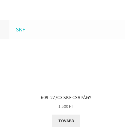
SKF
609-2Z/C3 SKF CSAPÁGY
1 500
FT
TOVÁBB