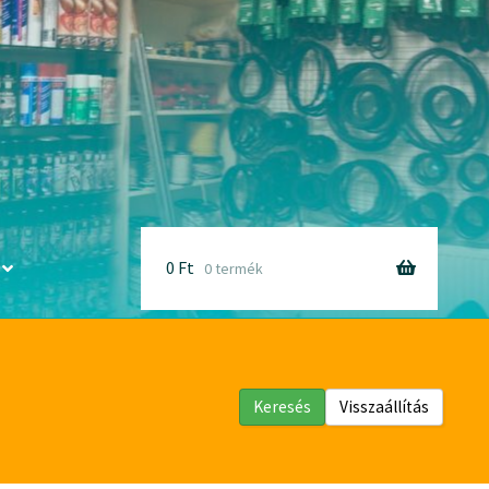
0
Ft
0 termék
Keresés
Visszaállítás