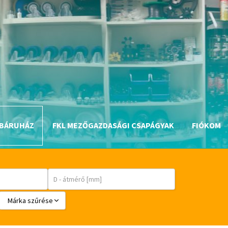
BÁRUHÁZ
FKL MEZŐGAZDASÁGI CSAPÁGYAK
FIÓKOM
Márka szűrése
BABSL