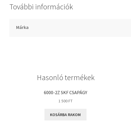
További információk
GLY
Goodyear
HCH
Márka
Hutchinson
IBB
IBC
IBU
IKO
Hasonló termékek
INA
INT
6000-2Z SKF CSAPÁGY
KBS
1 500
FT
KG
KOSÁRBA RAKOM
KML
KOYO