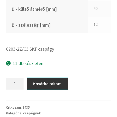
CX
40
D - külső átmérő [mm]
Dichtomatik
DKF
12
B - szélesség [mm]
DTE
E.v.
Elatech
6203-2Z/C3 SKF csapágy
ESE
Excelbelt
11 db készleten
EZO
FAG
6203-
Kosárba rakom
FAG
2Z/C3
FBJ
SKF
csapágy
FK
mennyiség
Cikkszám:
8435
FKL
Kategória:
csapágyak