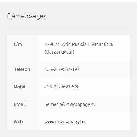
Rexroth
Roulunds
Elérhetőségek
Rubena
SKF
SNR
Cím
H-9027 Győr, Puskás Tivadar út 4.
SWR
(Berger udvar)
teCom
Telefon
+36-20/9567-197
Temapack
TOPROL
Mobil
+36-20/9623-528
URB
WEST
Email
nemeth@mwcsapagy.hu
WSW
WUH
Web
www.mwcsapagy.hu
ZKL