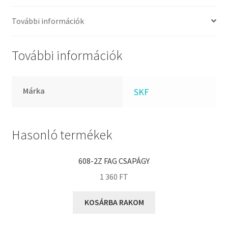
FKM
GLY
További információk
Goodyear
HCH
További információk
Hutchinson
IBB
Márka
SKF
IBC
IBU
IKO
Hasonló termékek
INA
608-2Z FAG CSAPÁGY
INT
1 360
FT
KBS
KG
KOSÁRBA RAKOM
KML