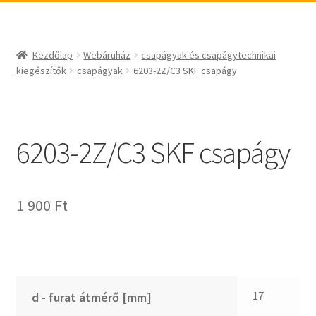
_egyéb
BABSL
csapágyak és csapágytechnikai kiegészítők
Bando
csapágyak
BECO
Kezdőlap
Webáruház
csapágyak és csapágytechnikai
csapágyegységek
CBF-SNH
kiegészítők
csapágyak
6203-2Z/C3 SKF csapágy
csapágyházak
CDX
csapágytartozékok
CHF
hajtástechnikai termékek
CHI
6203-2Z/C3 SKF csapágy
fogaskerekek, fogaslécek
CMB
agyas- és laplánckerekek
Codex
1 900
Ft
szíjak, ékszíjak
Codex Extreme
lineáris technika
COM-A
szimeringek, tömítések
Concar
zégergyűrűk
Contitech
Corteco
17
d - furat átmérő [mm]