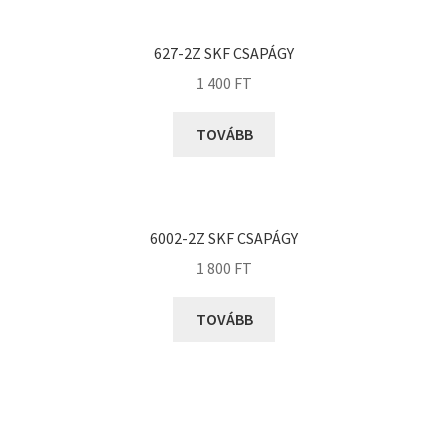
KOYO
Megadyne
627-2Z SKF CSAPÁGY
MGK
1 400
FT
MGM
Mitsuboshi
TOVÁBB
MSC
Nachi
NIS
6002-2Z SKF CSAPÁGY
NMB
1 800
FT
NSK
TOVÁBB
NTN
Optibelt
PERMAGLIDE
PowerBelt