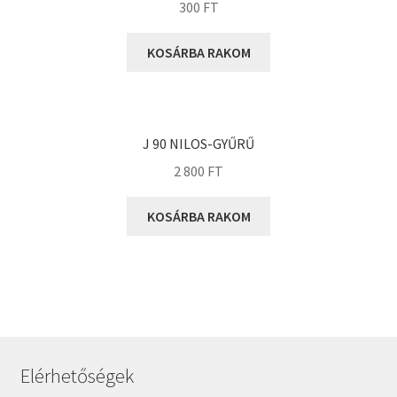
300
FT
MGM
Mitsuboshi
KOSÁRBA RAKOM
MSC
Nachi
NIS
J 90 NILOS-GYŰRŰ
NMB
2 800
FT
NSK
KOSÁRBA RAKOM
NTN
Optibelt
PERMAGLIDE
PowerBelt
Rexroth
Roulunds
Elérhetőségek
Rubena