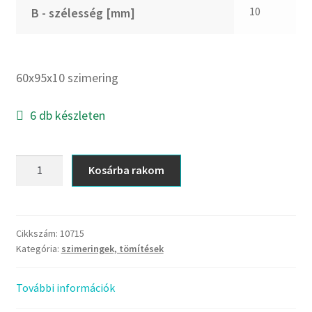
10
B - szélesség [mm]
DTE
E.v.
Elatech
60x95x10 szimering
ESE
Excelbelt
6 db készleten
EZO
FAG
60x95x10
Kosárba rakom
FAG
szimering
FBJ
mennyiség
FK
Cikkszám:
10715
FKL
Kategória:
szimeringek, tömítések
FKM
GLY
További információk
Goodyear