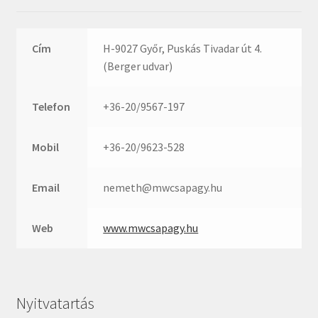
SKF
SNR
Cím
H-9027 Győr, Puskás Tivadar út 4.
SWR
(Berger udvar)
teCom
Temapack
Telefon
+36-20/9567-197
TOPROL
Mobil
+36-20/9623-528
URB
WEST
Email
nemeth@mwcsapagy.hu
WSW
WUH
Web
www.mwcsapagy.hu
ZKL
ZR
ZVL
Nyitvatartás
_márkajelzés nélkül