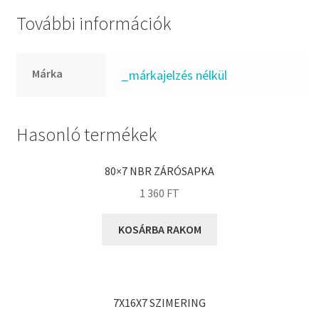
HCH
További információk
Hutchinson
IBB
Márka
_márkajelzés nélkül
IBC
IBU
IKO
Hasonló termékek
INA
80×7 NBR ZÁRÓSAPKA
INT
1 360
FT
KBS
KG
KOSÁRBA RAKOM
KML
KOYO
Megadyne
7X16X7 SZIMERING
MGK