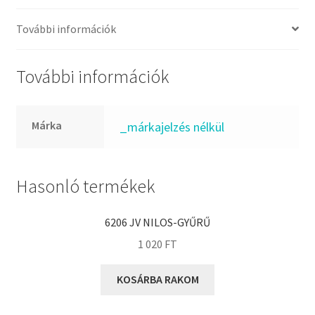
FKM
GLY
További információk
Goodyear
HCH
További információk
Hutchinson
IBB
Márka
_márkajelzés nélkül
IBC
IBU
IKO
Hasonló termékek
INA
6206 JV NILOS-GYŰRŰ
INT
1 020
FT
KBS
KG
KOSÁRBA RAKOM
KML