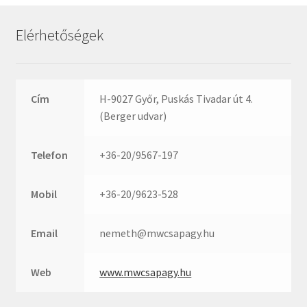
Rexroth
Roulunds
Elérhetőségek
Rubena
SKF
SNR
Cím
H-9027 Győr, Puskás Tivadar út 4.
SWR
(Berger udvar)
teCom
Telefon
+36-20/9567-197
Temapack
TOPROL
Mobil
+36-20/9623-528
URB
WEST
Email
nemeth@mwcsapagy.hu
WSW
WUH
Web
www.mwcsapagy.hu
ZKL