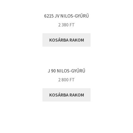
KOYO
Megadyne
6215 JV NILOS-GYŰRŰ
MGK
2 380
FT
MGM
Mitsuboshi
KOSÁRBA RAKOM
MSC
Nachi
NIS
J 90 NILOS-GYŰRŰ
NMB
2 800
FT
NSK
KOSÁRBA RAKOM
NTN
Optibelt
PERMAGLIDE
PowerBelt