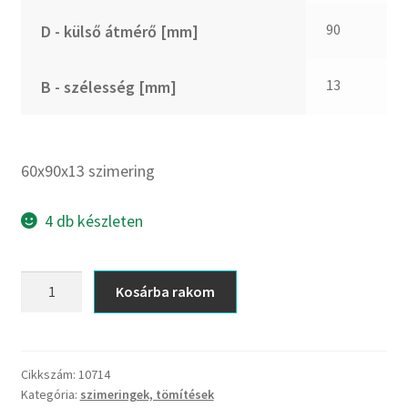
CX
90
D - külső átmérő [mm]
Dichtomatik
DKF
13
B - szélesség [mm]
DTE
E.v.
Elatech
60x90x13 szimering
ESE
Excelbelt
4 db készleten
EZO
FAG
60x90x13
Kosárba rakom
FAG
szimering
FBJ
mennyiség
FK
Cikkszám:
10714
FKL
Kategória:
szimeringek, tömítések