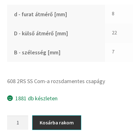
CX
Dichtomatik
8
d - furat átmérő [mm]
DKF
DTE
22
D - külső átmérő [mm]
E.v.
Elatech
7
B - szélesség [mm]
ESE
Excelbelt
EZO
608 2RS SS Com-a rozsdamentes csapágy
FAG
1881 db készleten
FAG
FBJ
608
FK
Kosárba rakom
2RS
FKL
SS