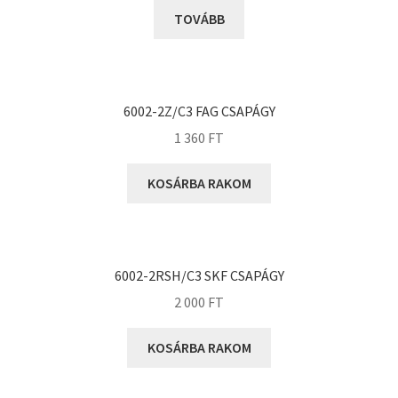
KOYO
TOVÁBB
Megadyne
MGK
MGM
6002-2Z/C3 FAG CSAPÁGY
Mitsuboshi
1 360
FT
MSC
Nachi
KOSÁRBA RAKOM
NIS
NMB
NSK
6002-2RSH/C3 SKF CSAPÁGY
NTN
2 000
FT
Optibelt
PERMAGLIDE
KOSÁRBA RAKOM
PowerBelt