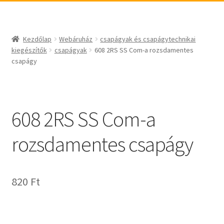
_egyéb
BABSL
csapágyak és csapágytechnikai kiegészítők
Bando
csapágyak
BECO
Kezdőlap
Webáruház
csapágyak és csapágytechnikai
csapágyegységek
CBF-SNH
kiegészítők
csapágyak
608 2RS SS Com-a rozsdamentes
csapágy
csapágyházak
CDX
csapágytartozékok
CHF
hajtástechnikai termékek
CHI
608 2RS SS Com-a
fogaskerekek, fogaslécek
CMB
agyas- és laplánckerekek
Codex
rozsdamentes csapágy
szíjak, ékszíjak
Codex Extreme
lineáris technika
COM-A
szimeringek, tömítések
Concar
820
Ft
zégergyűrűk
Contitech
Corteco