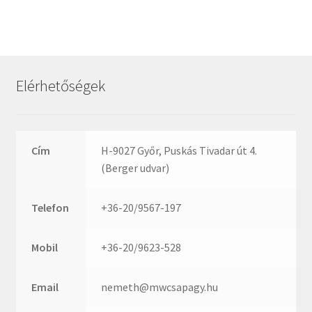
Rexroth
Roulunds
Rubena
SKF
Elérhetőségek
SNR
SWR
teCom
Cím
H-9027 Győr, Puskás Tivadar út 4.
Temapack
(Berger udvar)
TOPROL
URB
Telefon
+36-20/9567-197
WEST
WSW
Mobil
+36-20/9623-528
WUH
Email
nemeth@mwcsapagy.hu
ZKL