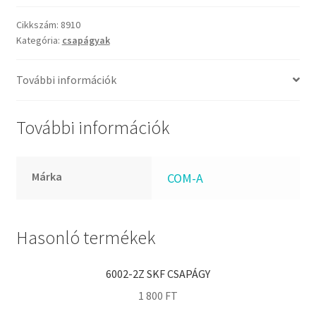
FKM
Com-
a
GLY
Cikkszám:
8910
Kategória:
csapágyak
rozsdamentes
Goodyear
csapágy
HCH
mennyiség
További információk
Hutchinson
IBB
További információk
IBC
IBU
Márka
COM-A
IKO
INA
INT
Hasonló termékek
KBS
KG
6002-2Z SKF CSAPÁGY
KML
1 800
FT