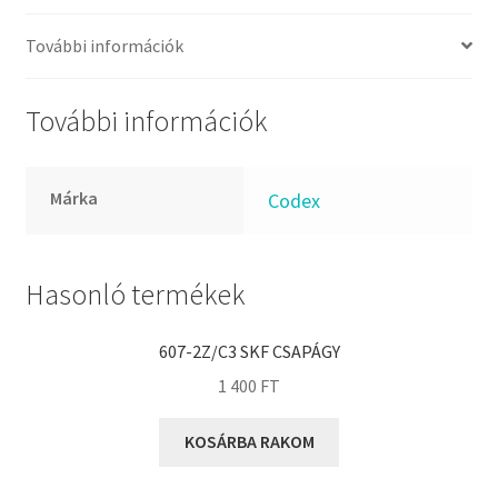
FKM
GLY
További információk
Goodyear
HCH
További információk
Hutchinson
IBB
Márka
Codex
IBC
IBU
IKO
Hasonló termékek
INA
607-2Z/C3 SKF CSAPÁGY
INT
1 400
FT
KBS
KG
KOSÁRBA RAKOM
KML