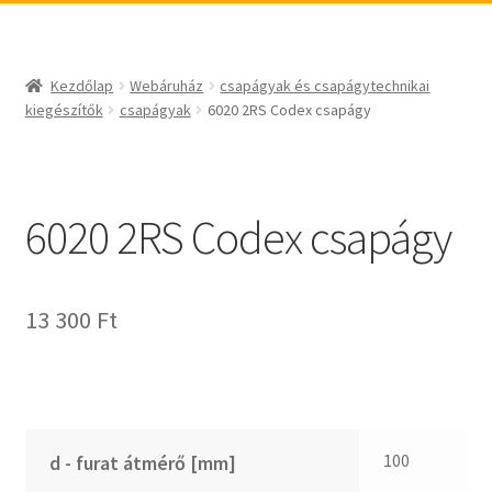
_egyéb
BABSL
csapágyak és csapágytechnikai kiegészítők
Bando
csapágyak
BECO
Kezdőlap
Webáruház
csapágyak és csapágytechnikai
csapágyegységek
CBF-SNH
kiegészítők
csapágyak
6020 2RS Codex csapágy
csapágyházak
CDX
csapágytartozékok
CHF
hajtástechnikai termékek
CHI
6020 2RS Codex csapágy
fogaskerekek, fogaslécek
CMB
agyas- és laplánckerekek
Codex
13 300
Ft
szíjak, ékszíjak
Codex Extreme
lineáris technika
COM-A
szimeringek, tömítések
Concar
zégergyűrűk
Contitech
Corteco
100
d - furat átmérő [mm]