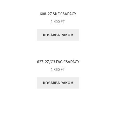
KOYO
Megadyne
608-2Z SKF CSAPÁGY
MGK
1 400
FT
MGM
Mitsuboshi
KOSÁRBA RAKOM
MSC
Nachi
NIS
627-2Z/C3 FAG CSAPÁGY
NMB
1 360
FT
NSK
KOSÁRBA RAKOM
NTN
Optibelt
PERMAGLIDE
PowerBelt