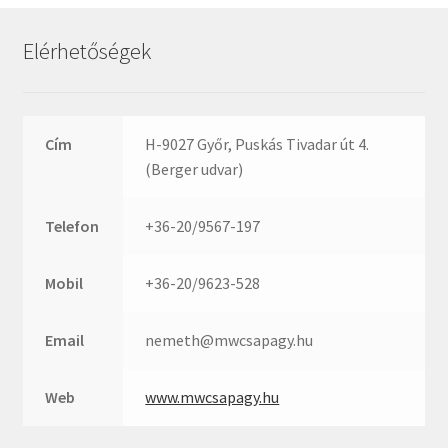
Rexroth
Roulunds
Elérhetőségek
Rubena
SKF
SNR
Cím
H-9027 Győr, Puskás Tivadar út 4.
SWR
(Berger udvar)
teCom
Telefon
+36-20/9567-197
Temapack
TOPROL
Mobil
+36-20/9623-528
URB
WEST
Email
nemeth@mwcsapagy.hu
WSW
WUH
Web
www.mwcsapagy.hu
ZKL