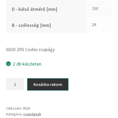
CX
150
D - külső átmérő [mm]
Dichtomatik
DKF
24
B - szélesség [mm]
DTE
E.v.
Elatech
6020 2RS Codex csapágy
ESE
Excelbelt
2 db készleten
EZO
FAG
6020
Kosárba rakom
FAG
2RS
FBJ
Codex
csapágy
FK
mennyiség
Cikkszám:
9028
FKL
Kategória:
csapágyak