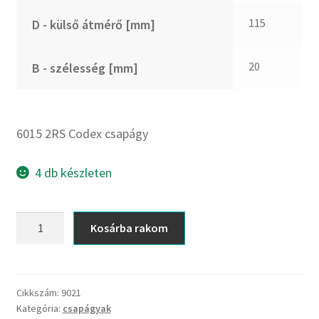
CX
115
D - külső átmérő [mm]
Dichtomatik
DKF
20
B - szélesség [mm]
DTE
E.v.
Elatech
6015 2RS Codex csapágy
ESE
Excelbelt
4 db készleten
EZO
FAG
6015
Kosárba rakom
FAG
2RS
FBJ
Codex
csapágy
FK
mennyiség
Cikkszám:
9021
FKL
Kategória:
csapágyak