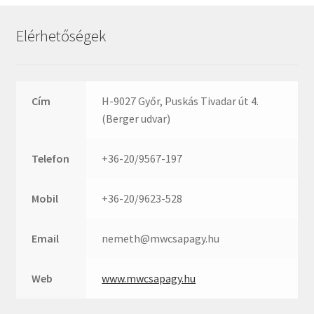
Rexroth
Roulunds
Elérhetőségek
Rubena
SKF
SNR
Cím
H-9027 Győr, Puskás Tivadar út 4.
SWR
(Berger udvar)
teCom
Telefon
+36-20/9567-197
Temapack
TOPROL
Mobil
+36-20/9623-528
URB
WEST
Email
nemeth@mwcsapagy.hu
WSW
WUH
Web
www.mwcsapagy.hu
ZKL