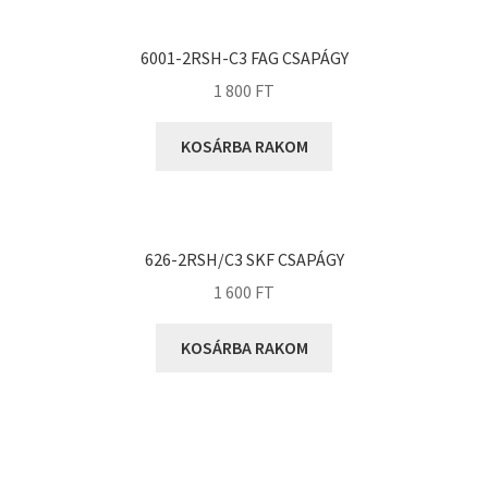
KOYO
Megadyne
6001-2RSH-C3 FAG CSAPÁGY
MGK
1 800
FT
MGM
Mitsuboshi
KOSÁRBA RAKOM
MSC
Nachi
NIS
626-2RSH/C3 SKF CSAPÁGY
NMB
1 600
FT
NSK
KOSÁRBA RAKOM
NTN
Optibelt
PERMAGLIDE
PowerBelt