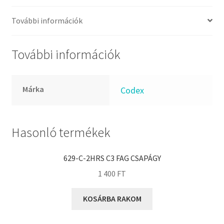
FKM
GLY
További információk
Goodyear
HCH
További információk
Hutchinson
IBB
Márka
Codex
IBC
IBU
IKO
Hasonló termékek
INA
629-C-2HRS C3 FAG CSAPÁGY
INT
1 400
FT
KBS
KG
KOSÁRBA RAKOM
KML