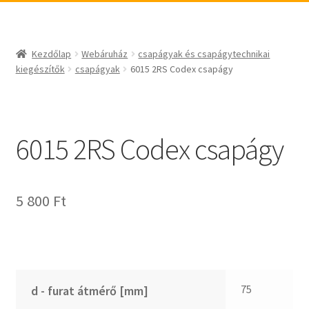
_egyéb
BABSL
csapágyak és csapágytechnikai kiegészítők
Bando
csapágyak
BECO
Kezdőlap
Webáruház
csapágyak és csapágytechnikai
csapágyegységek
CBF-SNH
kiegészítők
csapágyak
6015 2RS Codex csapágy
csapágyházak
CDX
csapágytartozékok
CHF
hajtástechnikai termékek
CHI
6015 2RS Codex csapágy
fogaskerekek, fogaslécek
CMB
agyas- és laplánckerekek
Codex
5 800
Ft
szíjak, ékszíjak
Codex Extreme
lineáris technika
COM-A
szimeringek, tömítések
Concar
zégergyűrűk
Contitech
Corteco
75
d - furat átmérő [mm]