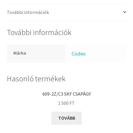
FKM
GLY
További információk
Goodyear
HCH
További információk
Hutchinson
IBB
Márka
Codex
IBC
IBU
IKO
Hasonló termékek
INA
609-2Z/C3 SKF CSAPÁGY
INT
1 500
FT
KBS
KG
TOVÁBB
KML