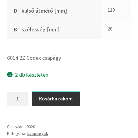
CX
110
D - külső átmérő [mm]
Dichtomatik
DKF
20
B - szélesség [mm]
DTE
E.v.
Elatech
6014 2Z Codex csapágy
ESE
Excelbelt
2 db készleten
EZO
FAG
6014
Kosárba rakom
FAG
2Z
FBJ
Codex
csapágy
FK
mennyiség
Cikkszám:
9020
FKL
Kategória:
csapágyak