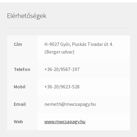
Rexroth
Roulunds
Elérhetőségek
Rubena
SKF
SNR
Cím
H-9027 Győr, Puskás Tivadar út 4.
SWR
(Berger udvar)
teCom
Telefon
+36-20/9567-197
Temapack
TOPROL
Mobil
+36-20/9623-528
URB
WEST
Email
nemeth@mwcsapagy.hu
WSW
WUH
Web
www.mwcsapagy.hu
ZKL