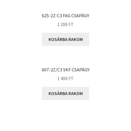
KOYO
Megadyne
625-2Z-C3 FAG CSAPÁGY
MGK
1 200
FT
MGM
Mitsuboshi
KOSÁRBA RAKOM
MSC
Nachi
NIS
607-2Z/C3 SKF CSAPÁGY
NMB
1 400
FT
NSK
KOSÁRBA RAKOM
NTN
Optibelt
PERMAGLIDE
PowerBelt