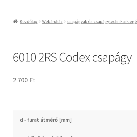
csapágyak és csapágy
csapágyak
Kezdőlap
Webáruház
csapágyak és csapágytechnikai kiegé
csapágyegységek
csapágyházak
csapágytartozékok
6010 2RS Codex csapágy
hajtástechnikai termé
fogaskerekek, foga
agyas- és lapláncke
2 700
Ft
szíjak, ékszíjak
lineáris technika
szimeringek, tömítés
zégergyűrűk
d - furat átmérő [mm]