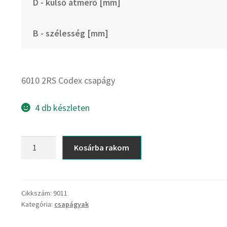
D - külső átmérő [mm]
B - szélesség [mm]
6010 2RS Codex csapágy
4 db készleten
6010
Kosárba rakom
2RS
Codex
csapágy
mennyiség
Cikkszám:
9011
Kategória:
csapágyak