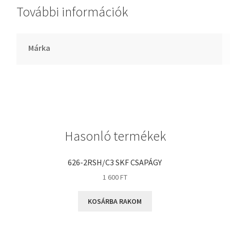
További információk
GLY
Goodyear
HCH
Márka
Hutchinson
IBB
IBC
IBU
IKO
Hasonló termékek
INA
INT
626-2RSH/C3 SKF CSAPÁGY
KBS
1 600
FT
KG
KOSÁRBA RAKOM
KML
KOYO