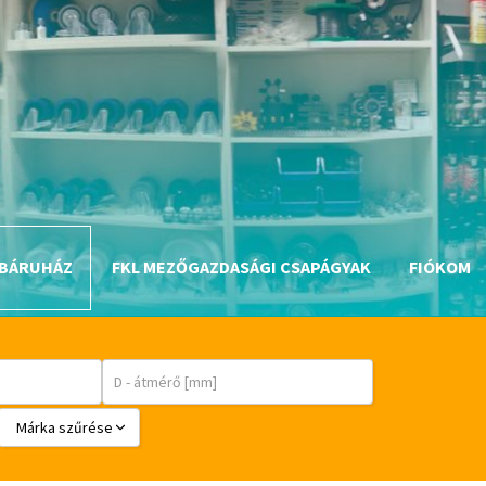
BÁRUHÁZ
FKL MEZŐGAZDASÁGI CSAPÁGYAK
FIÓKOM
Márka szűrése
BABSL