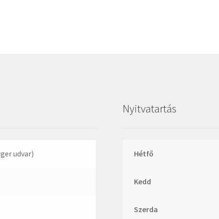
Megadyne
MGK
MGM
Mitsuboshi
MSC
Nachi
NIS
Nyitvatartás
NMB
NSK
NTN
rger udvar)
Hétfő
Optibelt
Kedd
PERMAGLIDE
PowerBelt
Szerda
Rexroth