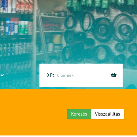
0
Ft
0 termék
Keresés
Visszaállítás