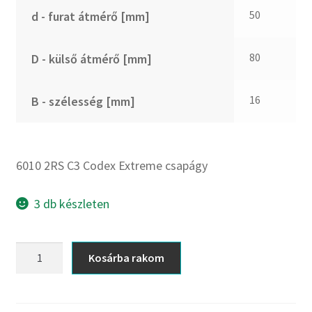
CX
50
d - furat átmérő [mm]
Dichtomatik
DKF
80
D - külső átmérő [mm]
DTE
E.v.
16
B - szélesség [mm]
Elatech
ESE
Excelbelt
6010 2RS C3 Codex Extreme csapágy
EZO
FAG
3 db készleten
FAG
FBJ
6010
Kosárba rakom
2RS
FK
C3
FKL
Codex