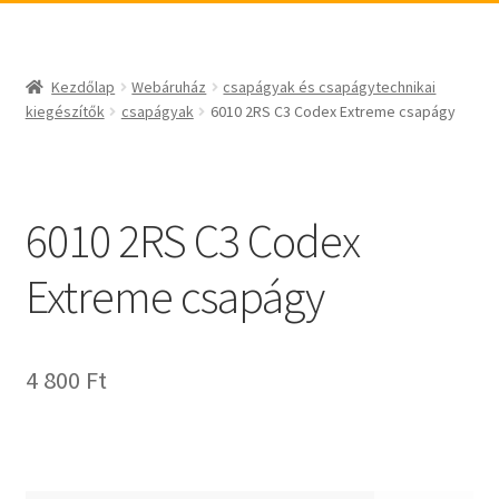
_egyéb
BABSL
csapágyak és csapágytechnikai kiegészítők
Bando
csapágyak
BECO
Kezdőlap
Webáruház
csapágyak és csapágytechnikai
csapágyegységek
CBF-SNH
kiegészítők
csapágyak
6010 2RS C3 Codex Extreme csapágy
csapágyházak
CDX
csapágytartozékok
CHF
hajtástechnikai termékek
CHI
6010 2RS C3 Codex
fogaskerekek, fogaslécek
CMB
Extreme csapágy
agyas- és laplánckerekek
Codex
szíjak, ékszíjak
Codex Extreme
lineáris technika
COM-A
4 800
Ft
szimeringek, tömítések
Concar
zégergyűrűk
Contitech
Corteco