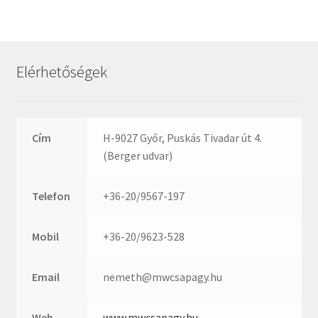
Rexroth
Roulunds
Rubena
Elérhetőségek
SKF
SNR
SWR
Cím
H-9027 Győr, Puskás Tivadar út 4.
teCom
(Berger udvar)
Temapack
TOPROL
Telefon
+36-20/9567-197
URB
WEST
Mobil
+36-20/9623-528
WSW
WUH
Email
nemeth@mwcsapagy.hu
ZKL
Web
www.mwcsapagy.hu