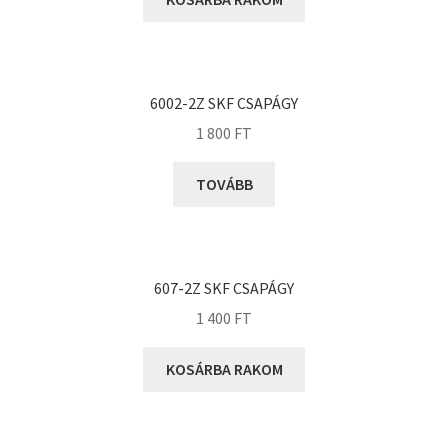
KOYO
Megadyne
MGK
MGM
6002-2Z SKF CSAPÁGY
Mitsuboshi
1 800
FT
MSC
TOVÁBB
Nachi
NIS
NMB
607-2Z SKF CSAPÁGY
NSK
1 400
FT
NTN
Optibelt
KOSÁRBA RAKOM
PERMAGLIDE
PowerBelt