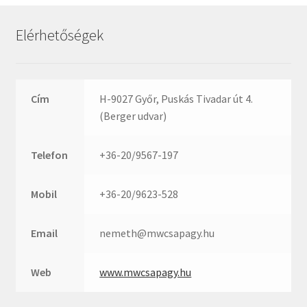
Rexroth
Roulunds
Elérhetőségek
Rubena
SKF
SNR
Cím
H-9027 Győr, Puskás Tivadar út 4.
SWR
(Berger udvar)
teCom
Telefon
+36-20/9567-197
Temapack
TOPROL
Mobil
+36-20/9623-528
URB
WEST
Email
nemeth@mwcsapagy.hu
WSW
WUH
Web
www.mwcsapagy.hu
ZKL