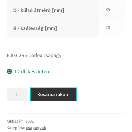
CX
35
D - külső átmérő [mm]
Dichtomatik
DKF
10
B - szélesség [mm]
DTE
E.v.
Elatech
6003 2RS Codex csapágy
ESE
Excelbelt
12 db készleten
EZO
FAG
6003
Kosárba rakom
FAG
2RS
FBJ
Codex
csapágy
FK
mennyiség
Cikkszám:
8992
FKL
Kategória:
csapágyak