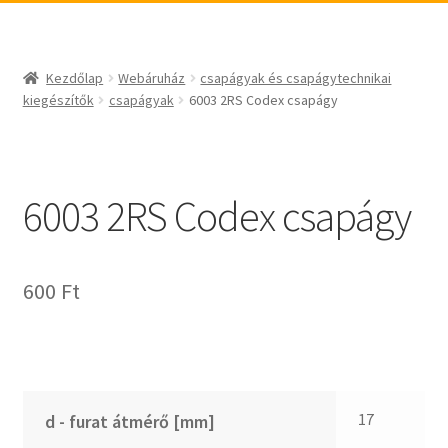
_egyéb
BABSL
csapágyak és csapágytechnikai kiegészítők
Bando
csapágyak
BECO
Kezdőlap
Webáruház
csapágyak és csapágytechnikai
csapágyegységek
CBF-SNH
kiegészítők
csapágyak
6003 2RS Codex csapágy
csapágyházak
CDX
csapágytartozékok
CHF
hajtástechnikai termékek
CHI
6003 2RS Codex csapágy
fogaskerekek, fogaslécek
CMB
agyas- és laplánckerekek
Codex
600
Ft
szíjak, ékszíjak
Codex Extreme
lineáris technika
COM-A
szimeringek, tömítések
Concar
zégergyűrűk
Contitech
Corteco
17
d - furat átmérő [mm]