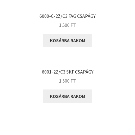
KOYO
Megadyne
6000-C-2Z/C3 FAG CSAPÁGY
MGK
1 500
FT
MGM
Mitsuboshi
KOSÁRBA RAKOM
MSC
Nachi
NIS
6001-2Z/C3 SKF CSAPÁGY
NMB
1 500
FT
NSK
KOSÁRBA RAKOM
NTN
Optibelt
PERMAGLIDE
PowerBelt