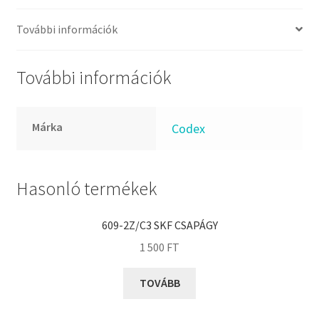
FKM
GLY
További információk
Goodyear
HCH
További információk
Hutchinson
IBB
Márka
Codex
IBC
IBU
IKO
Hasonló termékek
INA
609-2Z/C3 SKF CSAPÁGY
INT
1 500
FT
KBS
KG
TOVÁBB
KML