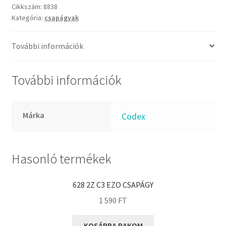
FKM
Extreme
Cikkszám:
8838
GLY
Kategória:
csapágyak
csapágy
mennyiség
Goodyear
További információk
HCH
Hutchinson
További információk
IBB
IBC
IBU
Márka
Codex
IKO
INA
Hasonló termékek
INT
KBS
628 2Z C3 EZO CSAPÁGY
KG
1 590
FT
KML
KOSÁRBA RAKOM