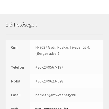
Rexroth
Roulunds
Rubena
Elérhetőségek
SKF
SNR
SWR
Cím
H-9027 Győr, Puskás Tivadar út 4.
teCom
(Berger udvar)
Temapack
TOPROL
Telefon
+36-20/9567-197
URB
WEST
Mobil
+36-20/9623-528
WSW
WUH
Email
nemeth@mwcsapagy.hu
ZKL
Web
www.mwcsapagy.hu