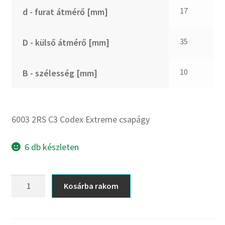
CX
17
d - furat átmérő [mm]
Dichtomatik
DKF
35
D - külső átmérő [mm]
DTE
E.v.
10
B - szélesség [mm]
Elatech
ESE
Excelbelt
6003 2RS C3 Codex Extreme csapágy
EZO
FAG
6 db készleten
FAG
FBJ
6003
Kosárba rakom
2RS
FK
C3
FKL
Codex