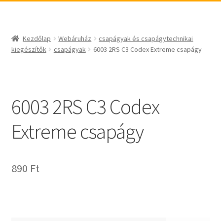
_egyéb
BABSL
csapágyak és csapágytechnikai kiegészítők
Bando
csapágyak
BECO
Kezdőlap
Webáruház
csapágyak és csapágytechnikai
csapágyegységek
CBF-SNH
kiegészítők
csapágyak
6003 2RS C3 Codex Extreme csapágy
csapágyházak
CDX
csapágytartozékok
CHF
hajtástechnikai termékek
CHI
6003 2RS C3 Codex
fogaskerekek, fogaslécek
CMB
Extreme csapágy
agyas- és laplánckerekek
Codex
szíjak, ékszíjak
Codex Extreme
lineáris technika
COM-A
890
Ft
szimeringek, tömítések
Concar
zégergyűrűk
Contitech
Corteco