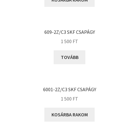
KOYO
Megadyne
MGK
MGM
609-2Z/C3 SKF CSAPÁGY
Mitsuboshi
1 500
FT
MSC
TOVÁBB
Nachi
NIS
NMB
6001-2Z/C3 SKF CSAPÁGY
NSK
1 500
FT
NTN
Optibelt
KOSÁRBA RAKOM
PERMAGLIDE
PowerBelt