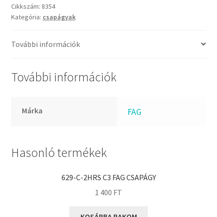
FKM
FAG
Cikkszám:
8354
GLY
Kategória:
csapágyak
csapágy
mennyiség
Goodyear
További információk
HCH
Hutchinson
További információk
IBB
IBC
IBU
Márka
FAG
IKO
INA
Hasonló termékek
INT
KBS
629-C-2HRS C3 FAG CSAPÁGY
KG
1 400
FT
KML
KOSÁRBA RAKOM