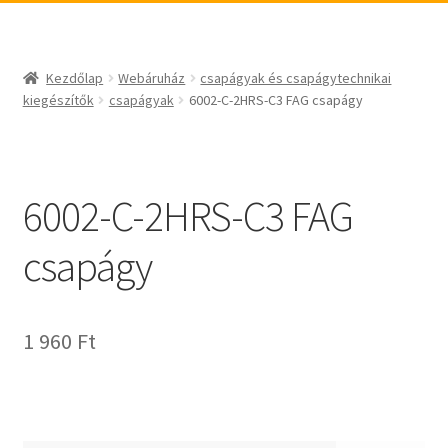
_egyéb
BABSL
csapágyak és csapágytechnikai kiegészítők
Bando
csapágyak
BECO
Kezdőlap
Webáruház
csapágyak és csapágytechnikai
csapágyegységek
CBF-SNH
kiegészítők
csapágyak
6002-C-2HRS-C3 FAG csapágy
csapágyházak
CDX
csapágytartozékok
CHF
hajtástechnikai termékek
CHI
6002-C-2HRS-C3 FAG
fogaskerekek, fogaslécek
CMB
csapágy
agyas- és laplánckerekek
Codex
szíjak, ékszíjak
Codex Extreme
lineáris technika
COM-A
1 960
Ft
szimeringek, tömítések
Concar
zégergyűrűk
Contitech
Corteco