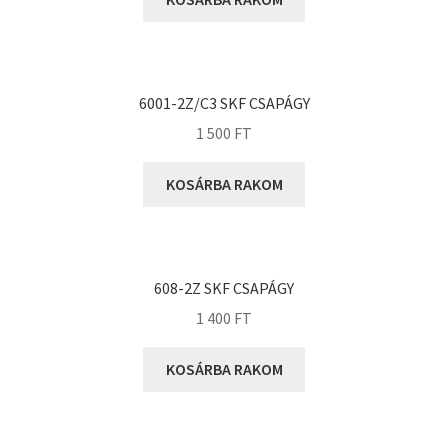
KOYO
Megadyne
MGK
MGM
6001-2Z/C3 SKF CSAPÁGY
Mitsuboshi
1 500
FT
MSC
KOSÁRBA RAKOM
Nachi
NIS
NMB
608-2Z SKF CSAPÁGY
NSK
1 400
FT
NTN
Optibelt
KOSÁRBA RAKOM
PERMAGLIDE
PowerBelt