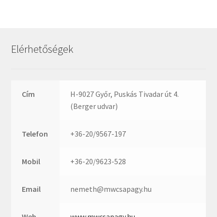
Rexroth
Roulunds
Rubena
Elérhetőségek
SKF
SNR
SWR
Cím
H-9027 Győr, Puskás Tivadar út 4.
teCom
(Berger udvar)
Temapack
TOPROL
Telefon
+36-20/9567-197
URB
WEST
Mobil
+36-20/9623-528
WSW
WUH
Email
nemeth@mwcsapagy.hu
ZKL
Web
www.mwcsapagy.hu