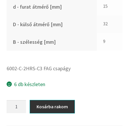
CX
15
d - furat átmérő [mm]
Dichtomatik
DKF
32
D - külső átmérő [mm]
DTE
E.v.
9
B - szélesség [mm]
Elatech
ESE
Excelbelt
6002-C-2HRS-C3 FAG csapágy
EZO
FAG
6 db készleten
FAG
FBJ
6002-
Kosárba rakom
C-
FK
2HRS-
FKL
C3