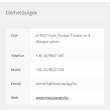
Rexroth
Roulunds
Elérhetőségek
Rubena
SKF
SNR
Cím
H-9027 Győr, Puskás Tivadar út 4.
SWR
(Berger udvar)
teCom
Telefon
+36-20/9567-197
Temapack
TOPROL
Mobil
+36-20/9623-528
URB
WEST
Email
nemeth@mwcsapagy.hu
WSW
WUH
Web
www.mwcsapagy.hu
ZKL