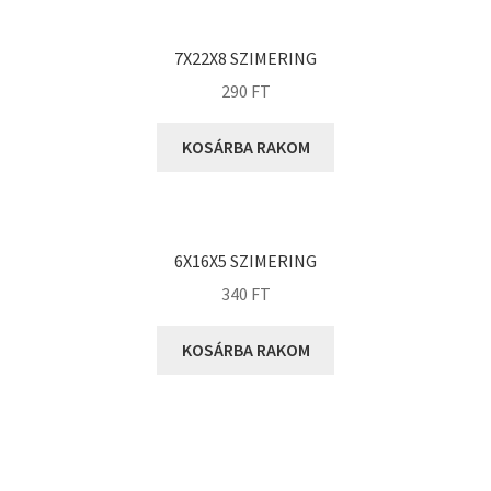
KOYO
Megadyne
7X22X8 SZIMERING
MGK
290
FT
MGM
Mitsuboshi
KOSÁRBA RAKOM
MSC
Nachi
NIS
6X16X5 SZIMERING
NMB
340
FT
NSK
KOSÁRBA RAKOM
NTN
Optibelt
PERMAGLIDE
PowerBelt