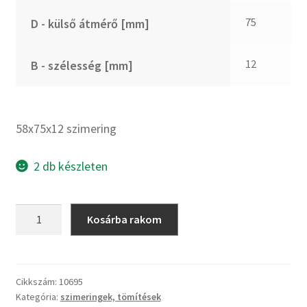
CX
75
D - külső átmérő [mm]
Dichtomatik
DKF
12
B - szélesség [mm]
DTE
E.v.
Elatech
58x75x12 szimering
ESE
Excelbelt
2 db készleten
EZO
FAG
58x75x12
Kosárba rakom
FAG
szimering
FBJ
mennyiség
FK
Cikkszám:
10695
FKL
Kategória:
szimeringek, tömítések