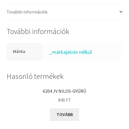
FKM
GLY
További információk
Goodyear
HCH
További információk
Hutchinson
IBB
Márka
_márkajelzés nélkül
IBC
IBU
IKO
Hasonló termékek
INA
6204 JV NILOS-GYŰRŰ
INT
840
FT
KBS
KG
TOVÁBB
KML