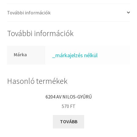
FKM
GLY
További információk
Goodyear
HCH
További információk
Hutchinson
IBB
Márka
_márkajelzés nélkül
IBC
IBU
IKO
Hasonló termékek
INA
6204 AV NILOS-GYŰRŰ
INT
570
FT
KBS
KG
TOVÁBB
KML