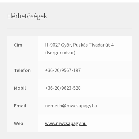
Rexroth
Roulunds
Elérhetőségek
Rubena
SKF
SNR
Cím
H-9027 Győr, Puskás Tivadar út 4.
SWR
(Berger udvar)
teCom
Telefon
+36-20/9567-197
Temapack
TOPROL
Mobil
+36-20/9623-528
URB
WEST
Email
nemeth@mwcsapagy.hu
WSW
WUH
Web
www.mwcsapagy.hu
ZKL