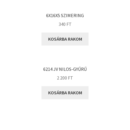
KOYO
Megadyne
6X16X5 SZIMERING
MGK
340
FT
MGM
Mitsuboshi
KOSÁRBA RAKOM
MSC
Nachi
NIS
6214 JV NILOS-GYŰRŰ
NMB
2 200
FT
NSK
KOSÁRBA RAKOM
NTN
Optibelt
PERMAGLIDE
PowerBelt