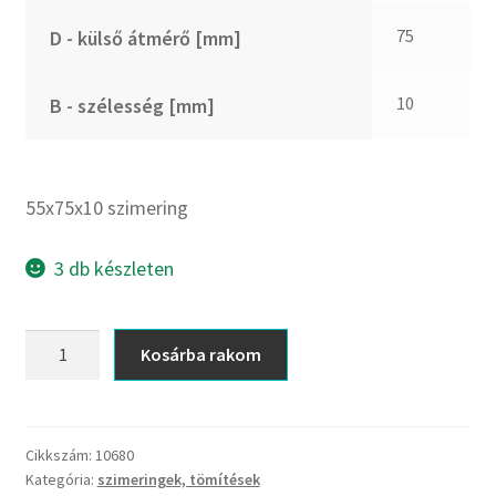
CX
75
D - külső átmérő [mm]
Dichtomatik
DKF
10
B - szélesség [mm]
DTE
E.v.
Elatech
55x75x10 szimering
ESE
Excelbelt
3 db készleten
EZO
FAG
55x75x10
Kosárba rakom
FAG
szimering
FBJ
mennyiség
FK
Cikkszám:
10680
FKL
Kategória:
szimeringek, tömítések