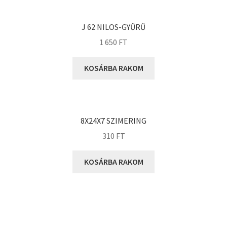
KOYO
Megadyne
J 62 NILOS-GYŰRŰ
MGK
1 650
FT
MGM
Mitsuboshi
KOSÁRBA RAKOM
MSC
Nachi
NIS
8X24X7 SZIMERING
NMB
310
FT
NSK
KOSÁRBA RAKOM
NTN
Optibelt
PERMAGLIDE
PowerBelt