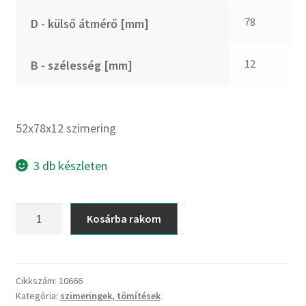
CX
78
D - külső átmérő [mm]
Dichtomatik
DKF
12
B - szélesség [mm]
DTE
E.v.
Elatech
52x78x12 szimering
ESE
Excelbelt
3 db készleten
EZO
FAG
52x78x12
Kosárba rakom
FAG
szimering
FBJ
mennyiség
FK
Cikkszám:
10666
FKL
Kategória:
szimeringek, tömítések