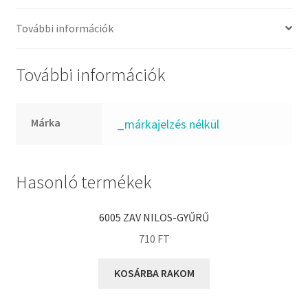
FKM
GLY
További információk
Goodyear
HCH
További információk
Hutchinson
IBB
Márka
_márkajelzés nélkül
IBC
IBU
IKO
Hasonló termékek
INA
6005 ZAV NILOS-GYŰRŰ
INT
710
FT
KBS
KG
KOSÁRBA RAKOM
KML