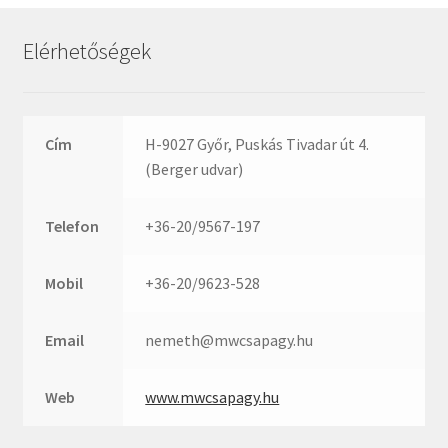
Rexroth
Roulunds
Elérhetőségek
Rubena
SKF
SNR
Cím
H-9027 Győr, Puskás Tivadar út 4.
SWR
(Berger udvar)
teCom
Telefon
+36-20/9567-197
Temapack
TOPROL
Mobil
+36-20/9623-528
URB
WEST
Email
nemeth@mwcsapagy.hu
WSW
WUH
Web
www.mwcsapagy.hu
ZKL