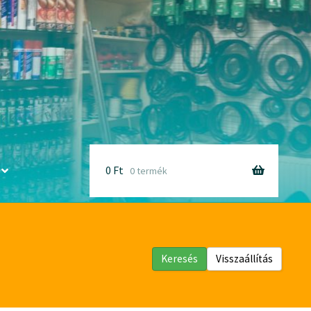
0
Ft
0 termék
Keresés
Visszaállítás