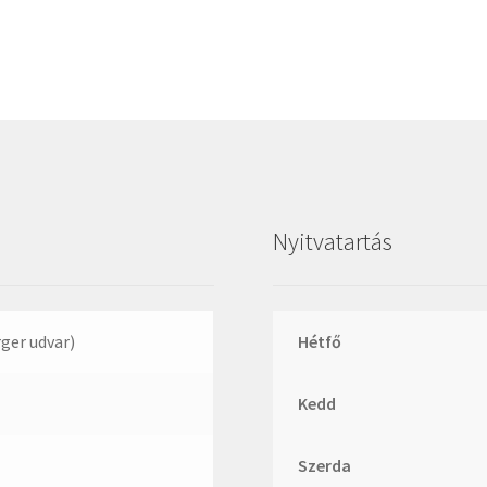
Megadyne
MGK
MGM
Mitsuboshi
MSC
Nachi
NIS
Nyitvatartás
NMB
NSK
NTN
rger udvar)
Hétfő
Optibelt
Kedd
PERMAGLIDE
PowerBelt
Szerda
Rexroth