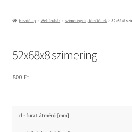
csapágyak és csapágy
csapágyak
Kezdőlap
Webáruház
szimeringek, tömítések
52x68x8 sz
csapágyegységek
csapágyházak
csapágytartozékok
52x68x8 szimering
hajtástechnikai termé
fogaskerekek, foga
agyas- és lapláncke
800
Ft
szíjak, ékszíjak
lineáris technika
szimeringek, tömítés
zégergyűrűk
d - furat átmérő [mm]