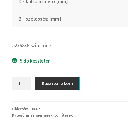
D - külső átmérő [mm]
B - szélesség [mm]
52x68x8 szimering
5 db készleten
52x68x8
Kosárba rakom
szimering
mennyiség
Cikkszám:
10662
Kategória:
szimeringek, tömítések