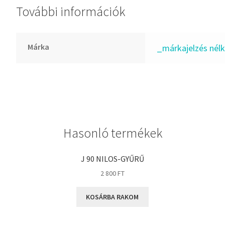
További információk
GLY
Goodyear
HCH
Márka
_márkajelzés nélk
Hutchinson
IBB
IBC
IBU
IKO
Hasonló termékek
INA
INT
J 90 NILOS-GYŰRŰ
KBS
2 800
FT
KG
KOSÁRBA RAKOM
KML
KOYO