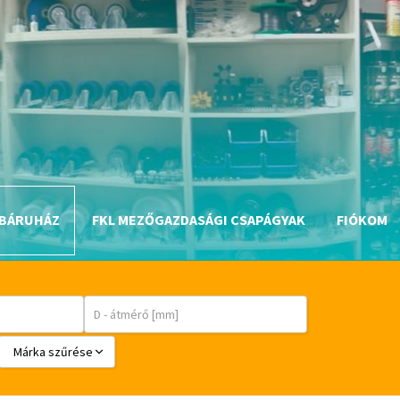
BÁRUHÁZ
FKL MEZŐGAZDASÁGI CSAPÁGYAK
FIÓKOM
Márka szűrése
BABSL