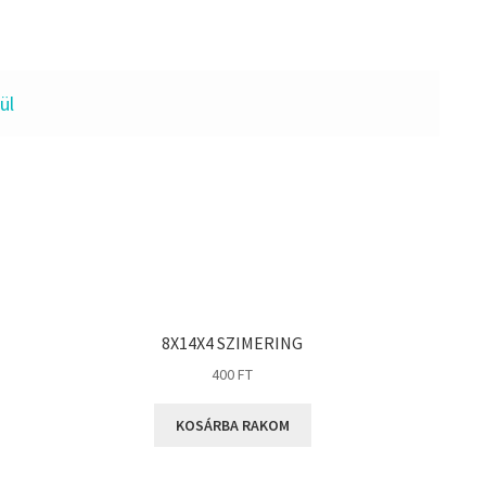
ül
8X14X4 SZIMERING
400
FT
KOSÁRBA RAKOM