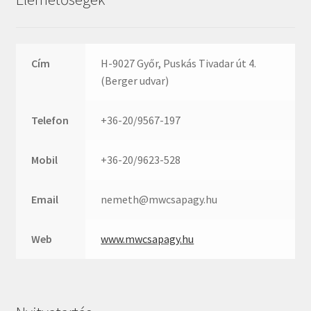
Rexroth
Roulunds
Rubena
Cím
H-9027 Győr, Puskás Tivadar út 4.
SKF
(Berger udvar)
SNR
SWR
Telefon
+36-20/9567-197
teCom
Temapack
Mobil
+36-20/9623-528
TOPROL
Email
nemeth@mwcsapagy.hu
URB
WEST
Web
www.mwcsapagy.hu
WSW
WUH
ZKL