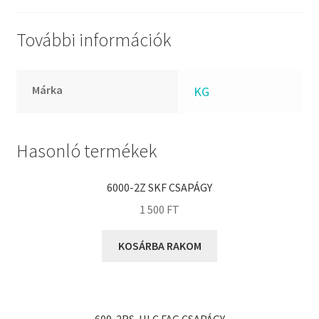
FKM
GLY
További információk
Goodyear
HCH
Márka
KG
Hutchinson
IBB
IBC
Hasonló termékek
IBU
IKO
6000-2Z SKF CSAPÁGY
INA
1 500
FT
INT
KOSÁRBA RAKOM
KBS
KG
KML