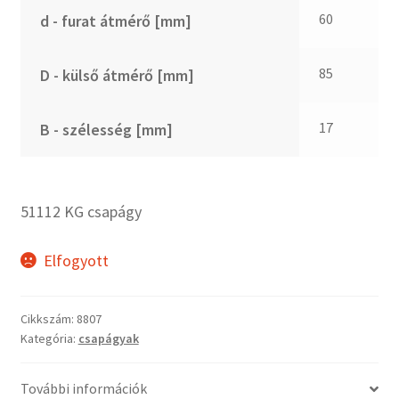
CX
60
d - furat átmérő [mm]
Dichtomatik
DKF
85
D - külső átmérő [mm]
DTE
E.v.
17
B - szélesség [mm]
Elatech
ESE
Excelbelt
51112 KG csapágy
EZO
FAG
Elfogyott
FAG
FBJ
Cikkszám:
8807
Kategória:
csapágyak
FK
FKL
További információk