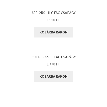
KOYO
Megadyne
609-2RS-HLC FAG CSAPÁGY
MGK
1 950
FT
MGM
Mitsuboshi
KOSÁRBA RAKOM
MSC
Nachi
NIS
6001-C-2Z-C3 FAG CSAPÁGY
NMB
1 470
FT
NSK
KOSÁRBA RAKOM
NTN
Optibelt
PERMAGLIDE
PowerBelt