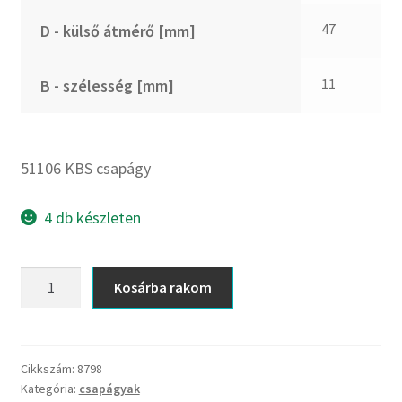
CX
47
D - külső átmérő [mm]
Dichtomatik
DKF
11
B - szélesség [mm]
DTE
E.v.
Elatech
51106 KBS csapágy
ESE
Excelbelt
4 db készleten
EZO
FAG
51106
Kosárba rakom
FAG
KBS
FBJ
csapágy
mennyiség
FK
Cikkszám:
8798
FKL
Kategória:
csapágyak