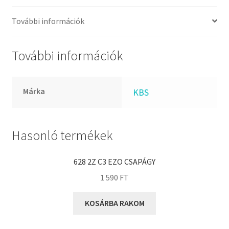
FKM
GLY
További információk
Goodyear
HCH
További információk
Hutchinson
IBB
Márka
KBS
IBC
IBU
IKO
Hasonló termékek
INA
628 2Z C3 EZO CSAPÁGY
INT
1 590
FT
KBS
KG
KOSÁRBA RAKOM
KML