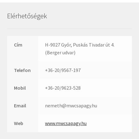
Rexroth
Roulunds
Elérhetőségek
Rubena
SKF
SNR
Cím
H-9027 Győr, Puskás Tivadar út 4.
SWR
(Berger udvar)
teCom
Telefon
+36-20/9567-197
Temapack
TOPROL
Mobil
+36-20/9623-528
URB
WEST
Email
nemeth@mwcsapagy.hu
WSW
WUH
Web
www.mwcsapagy.hu
ZKL