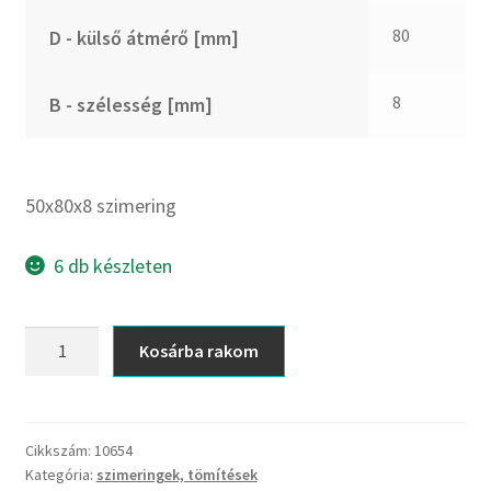
CX
80
D - külső átmérő [mm]
Dichtomatik
DKF
8
B - szélesség [mm]
DTE
E.v.
Elatech
50x80x8 szimering
ESE
Excelbelt
6 db készleten
EZO
FAG
50x80x8
Kosárba rakom
FAG
szimering
FBJ
mennyiség
FK
Cikkszám:
10654
FKL
Kategória:
szimeringek, tömítések