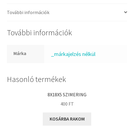
FKM
GLY
További információk
Goodyear
HCH
További információk
Hutchinson
IBB
Márka
_márkajelzés nélkül
IBC
IBU
IKO
Hasonló termékek
INA
8X18X5 SZIMERING
INT
400
FT
KBS
KG
KOSÁRBA RAKOM
KML