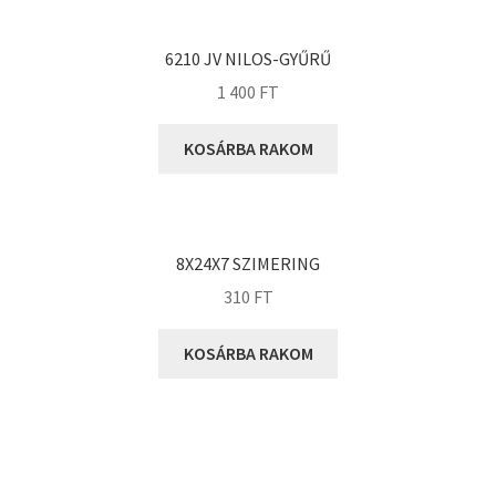
KOYO
Megadyne
6210 JV NILOS-GYŰRŰ
MGK
1 400
FT
MGM
Mitsuboshi
KOSÁRBA RAKOM
MSC
Nachi
NIS
8X24X7 SZIMERING
NMB
310
FT
NSK
KOSÁRBA RAKOM
NTN
Optibelt
PERMAGLIDE
PowerBelt