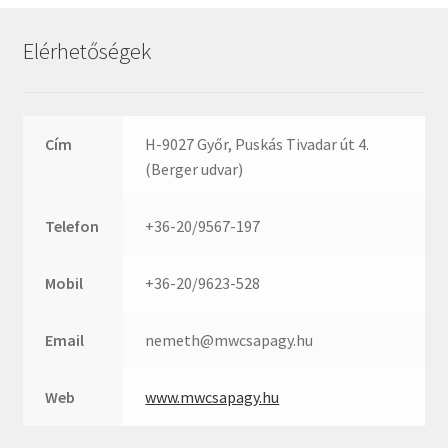
Rexroth
Roulunds
Elérhetőségek
Rubena
SKF
SNR
Cím
H-9027 Győr, Puskás Tivadar út 4.
SWR
(Berger udvar)
teCom
Telefon
+36-20/9567-197
Temapack
TOPROL
Mobil
+36-20/9623-528
URB
WEST
Email
nemeth@mwcsapagy.hu
WSW
WUH
Web
www.mwcsapagy.hu
ZKL