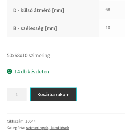
CX
68
D - külső átmérő [mm]
Dichtomatik
DKF
10
B - szélesség [mm]
DTE
E.v.
Elatech
50x68x10 szimering
ESE
Excelbelt
14 db készleten
EZO
FAG
50x68x10
Kosárba rakom
FAG
szimering
FBJ
mennyiség
FK
Cikkszám:
10644
FKL
Kategória:
szimeringek, tömítések