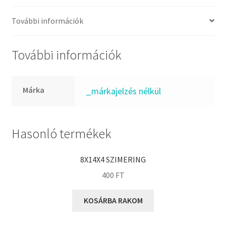
FKM
GLY
További információk
Goodyear
HCH
További információk
Hutchinson
IBB
Márka
_márkajelzés nélkül
IBC
IBU
IKO
Hasonló termékek
INA
8X14X4 SZIMERING
INT
400
FT
KBS
KG
KOSÁRBA RAKOM
KML