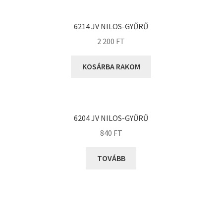
KOYO
Megadyne
6214 JV NILOS-GYŰRŰ
MGK
2 200
FT
MGM
Mitsuboshi
KOSÁRBA RAKOM
MSC
Nachi
NIS
6204 JV NILOS-GYŰRŰ
NMB
840
FT
NSK
TOVÁBB
NTN
Optibelt
PERMAGLIDE
PowerBelt