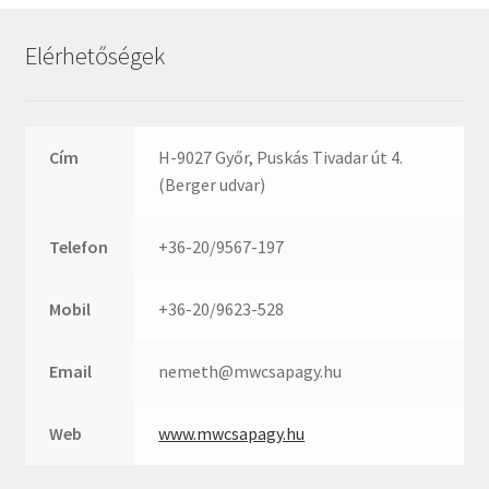
Rexroth
Roulunds
Elérhetőségek
Rubena
SKF
SNR
Cím
H-9027 Győr, Puskás Tivadar út 4.
SWR
(Berger udvar)
teCom
Telefon
+36-20/9567-197
Temapack
TOPROL
Mobil
+36-20/9623-528
URB
WEST
Email
nemeth@mwcsapagy.hu
WSW
WUH
Web
www.mwcsapagy.hu
ZKL