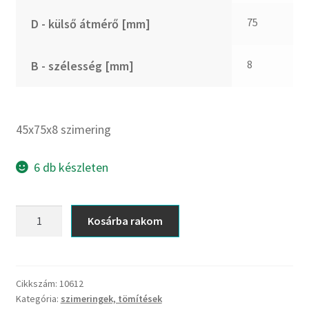
CX
75
D - külső átmérő [mm]
Dichtomatik
DKF
8
B - szélesség [mm]
DTE
E.v.
Elatech
45x75x8 szimering
ESE
Excelbelt
6 db készleten
EZO
FAG
45x75x8
Kosárba rakom
FAG
szimering
FBJ
mennyiség
FK
Cikkszám:
10612
FKL
Kategória:
szimeringek, tömítések