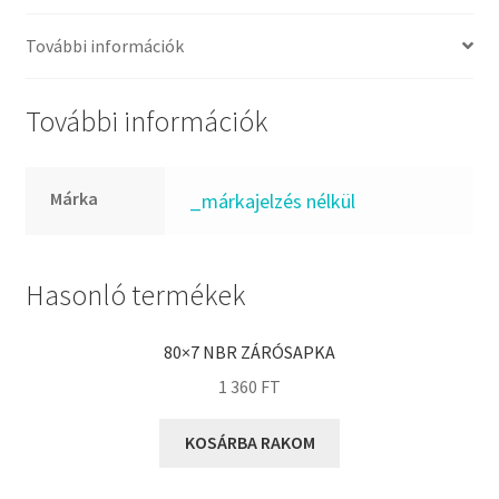
FKM
GLY
További információk
Goodyear
HCH
További információk
Hutchinson
IBB
Márka
_márkajelzés nélkül
IBC
IBU
IKO
Hasonló termékek
INA
80×7 NBR ZÁRÓSAPKA
INT
1 360
FT
KBS
KG
KOSÁRBA RAKOM
KML