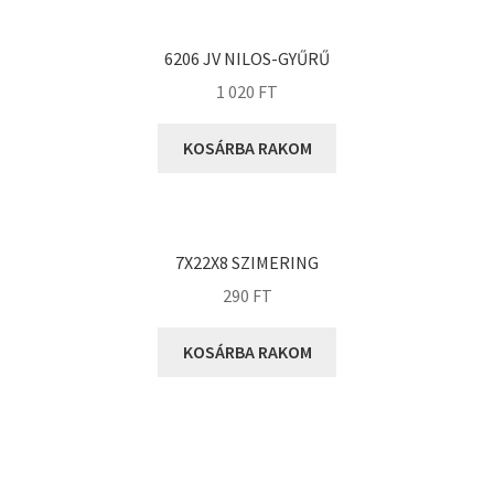
KOYO
Megadyne
6206 JV NILOS-GYŰRŰ
MGK
1 020
FT
MGM
Mitsuboshi
KOSÁRBA RAKOM
MSC
Nachi
NIS
7X22X8 SZIMERING
NMB
290
FT
NSK
KOSÁRBA RAKOM
NTN
Optibelt
PERMAGLIDE
PowerBelt