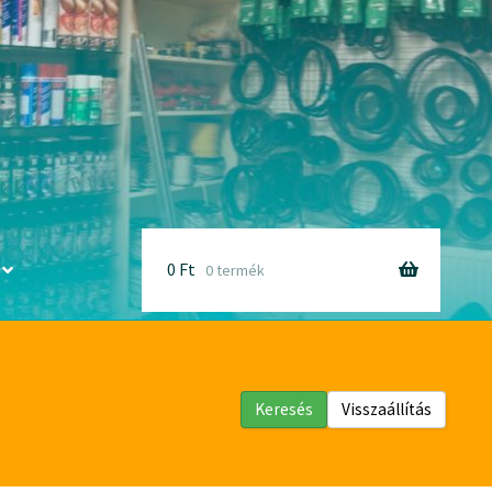
0
Ft
0 termék
Keresés
Visszaállítás