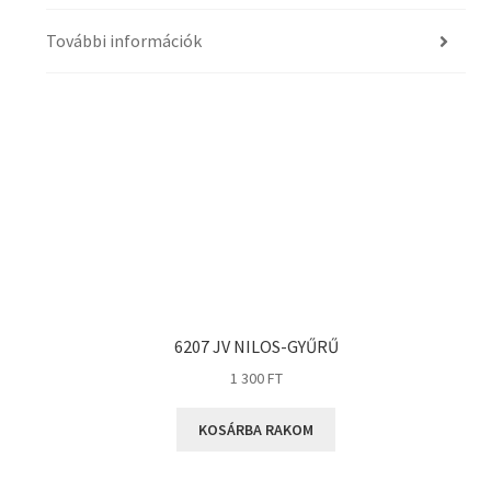
További információk
6207 JV NILOS-GYŰRŰ
1 300
FT
KOSÁRBA RAKOM