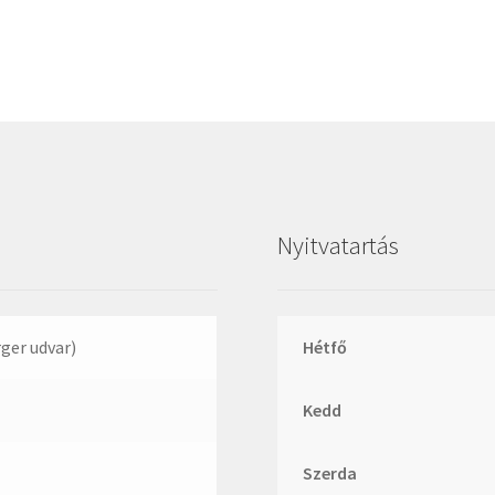
Megadyne
MGK
MGM
Mitsuboshi
MSC
Nachi
NIS
Nyitvatartás
NMB
NSK
NTN
rger udvar)
Hétfő
Optibelt
Kedd
PERMAGLIDE
PowerBelt
Szerda
Rexroth