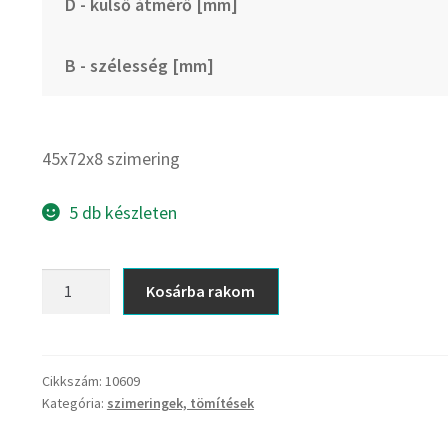
D - külső átmérő [mm]
B - szélesség [mm]
45x72x8 szimering
5 db készleten
45x72x8
Kosárba rakom
szimering
mennyiség
Cikkszám:
10609
Kategória:
szimeringek, tömítések