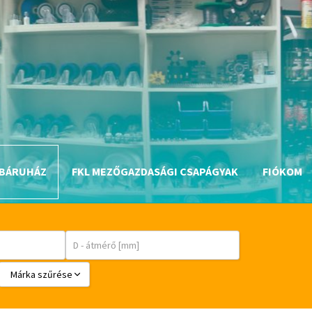
BÁRUHÁZ
FKL MEZŐGAZDASÁGI CSAPÁGYAK
FIÓKOM
Márka szűrése
BABSL