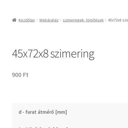
csapágyak és csapágy
csapágyak
Kezdőlap
Webáruház
szimeringek, tömítések
45x72x8 sz
csapágyegységek
csapágyházak
csapágytartozékok
45x72x8 szimering
hajtástechnikai termé
fogaskerekek, foga
agyas- és lapláncke
900
Ft
szíjak, ékszíjak
lineáris technika
szimeringek, tömítés
zégergyűrűk
d - furat átmérő [mm]