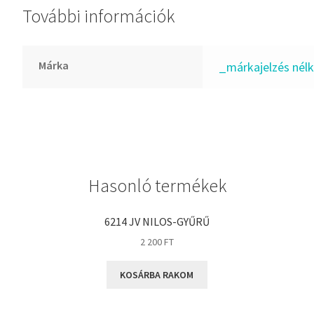
További információk
GLY
Goodyear
HCH
Márka
_márkajelzés nélk
Hutchinson
IBB
IBC
IBU
IKO
Hasonló termékek
INA
INT
6214 JV NILOS-GYŰRŰ
KBS
2 200
FT
KG
KOSÁRBA RAKOM
KML
KOYO