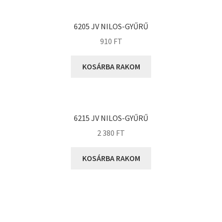
KOYO
Megadyne
6205 JV NILOS-GYŰRŰ
MGK
910
FT
MGM
Mitsuboshi
KOSÁRBA RAKOM
MSC
Nachi
NIS
6215 JV NILOS-GYŰRŰ
NMB
2 380
FT
NSK
KOSÁRBA RAKOM
NTN
Optibelt
PERMAGLIDE
PowerBelt