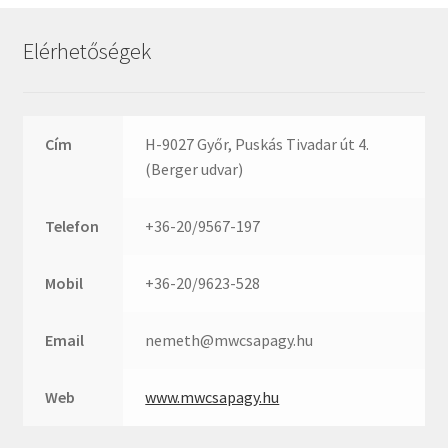
Rexroth
Roulunds
Elérhetőségek
Rubena
SKF
SNR
Cím
H-9027 Győr, Puskás Tivadar út 4.
SWR
(Berger udvar)
teCom
Telefon
+36-20/9567-197
Temapack
TOPROL
Mobil
+36-20/9623-528
URB
WEST
Email
nemeth@mwcsapagy.hu
WSW
WUH
Web
www.mwcsapagy.hu
ZKL