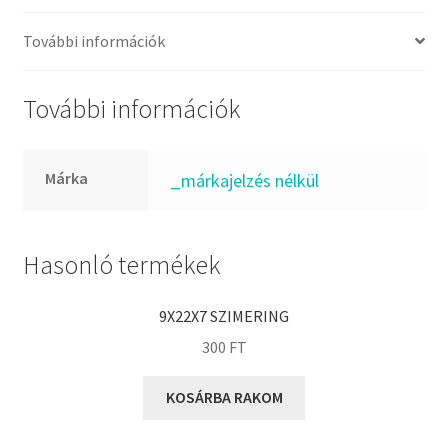
FKM
GLY
További információk
Goodyear
HCH
További információk
Hutchinson
IBB
Márka
_márkajelzés nélkül
IBC
IBU
IKO
Hasonló termékek
INA
9X22X7 SZIMERING
INT
300
FT
KBS
KG
KOSÁRBA RAKOM
KML