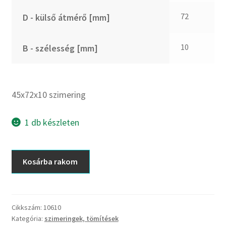
CX
72
D - külső átmérő [mm]
Dichtomatik
DKF
10
B - szélesség [mm]
DTE
E.v.
Elatech
45x72x10 szimering
ESE
Excelbelt
1 db készleten
EZO
FAG
45x72x10
Kosárba rakom
FAG
szimering
FBJ
mennyiség
FK
Cikkszám:
10610
FKL
Kategória:
szimeringek, tömítések