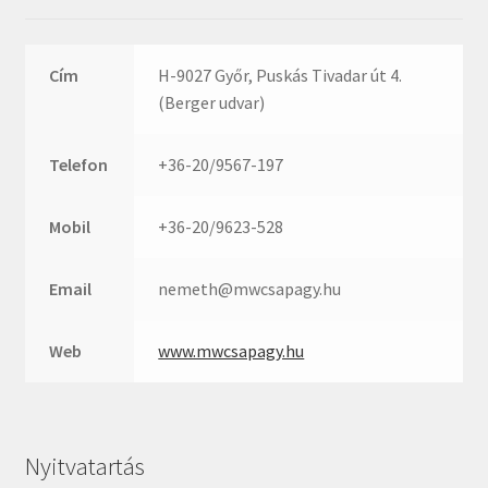
Rexroth
Roulunds
Rubena
Cím
H-9027 Győr, Puskás Tivadar út 4.
(Berger udvar)
SKF
SNR
Telefon
+36-20/9567-197
SWR
teCom
Mobil
+36-20/9623-528
Temapack
TOPROL
Email
nemeth@mwcsapagy.hu
URB
Web
www.mwcsapagy.hu
WEST
WSW
WUH
ZKL
Nyitvatartás