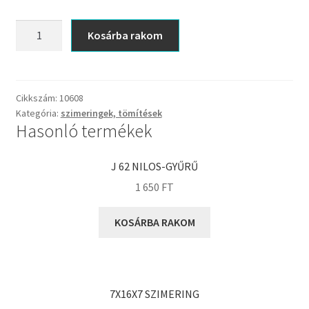
FKM
GLY
45x70x14/17
Kosárba rakom
RWDR
Goodyear
kazettás
HCH
szimering
Hutchinson
(lemken
Cikkszám:
10608
IBB
Kategória:
szimeringek, tömítések
106200,
Hasonló termékek
3238301)
IBC
mennyiség
IBU
J 62 NILOS-GYŰRŰ
IKO
1 650
FT
INA
INT
KOSÁRBA RAKOM
KBS
KG
KML
7X16X7 SZIMERING