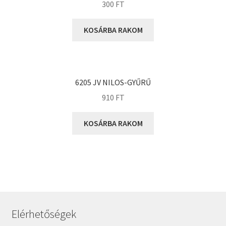
KOYO
300
FT
Megadyne
KOSÁRBA RAKOM
MGK
MGM
Mitsuboshi
MSC
6205 JV NILOS-GYŰRŰ
910
FT
Nachi
NIS
KOSÁRBA RAKOM
NMB
NSK
NTN
Optibelt
PERMAGLIDE
PowerBelt
Elérhetőségek