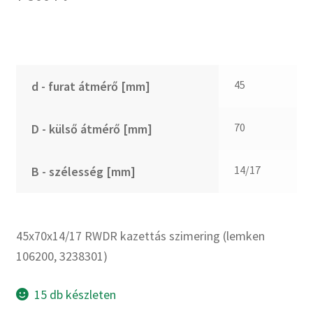
CX
Dichtomatik
DKF
DTE
45
d - furat átmérő [mm]
E.v.
Elatech
70
D - külső átmérő [mm]
ESE
Excelbelt
14/17
B - szélesség [mm]
EZO
FAG
FAG
45x70x14/17 RWDR kazettás szimering (lemken
FBJ
106200, 3238301)
FK
FKL
15 db készleten