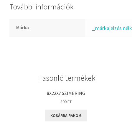
További információk
GLY
Goodyear
HCH
Márka
_márkajelzés nélk
Hutchinson
IBB
IBC
IBU
IKO
Hasonló termékek
INA
INT
8X22X7 SZIMERING
KBS
300
FT
KG
KOSÁRBA RAKOM
KML
KOYO