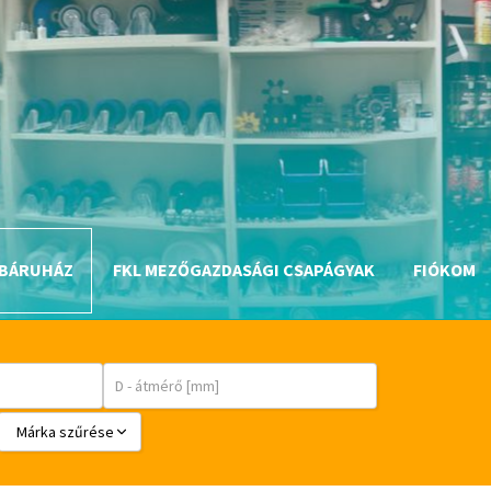
BÁRUHÁZ
FKL MEZŐGAZDASÁGI CSAPÁGYAK
FIÓKOM
Márka szűrése
BABSL