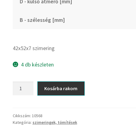
D - külső átmérő [mm]
B - szélesség [mm]
42x52x7 szimering
4 db készleten
42x52x7
Kosárba rakom
szimering
mennyiség
Cikkszám:
10568
Kategória:
szimeringek, tömítések