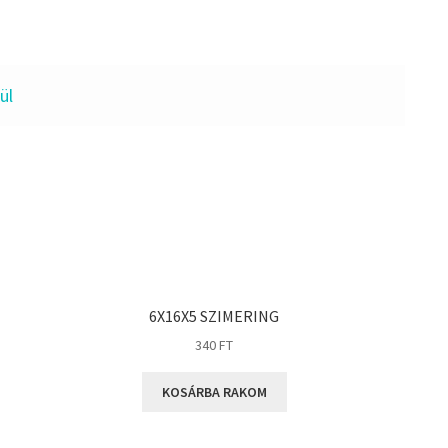
ül
6X16X5 SZIMERING
340
FT
KOSÁRBA RAKOM