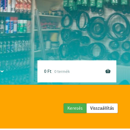
0
Ft
0 termék
Keresés
Visszaállítás