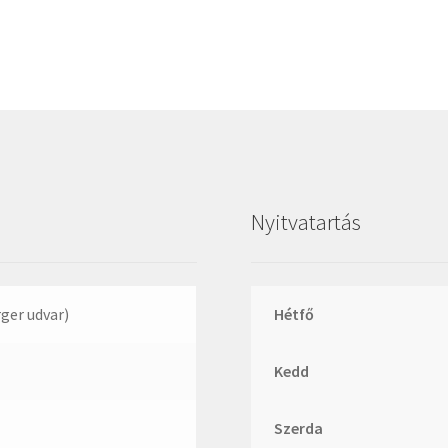
Megadyne
MGK
MGM
Mitsuboshi
MSC
Nachi
NIS
Nyitvatartás
NMB
NSK
NTN
rger udvar)
Hétfő
Optibelt
Kedd
PERMAGLIDE
PowerBelt
Szerda
Rexroth