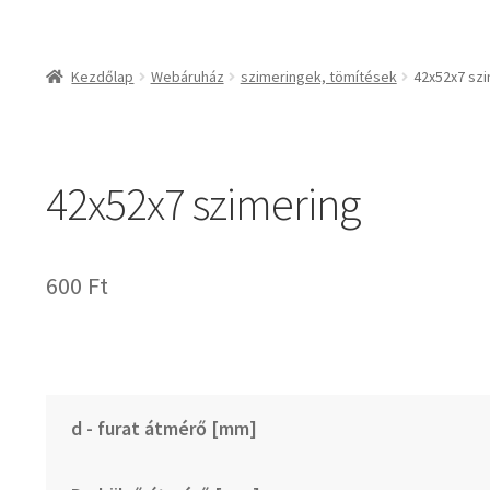
csapágyak és csapágy
csapágyak
Kezdőlap
Webáruház
szimeringek, tömítések
42x52x7 sz
csapágyegységek
csapágyházak
csapágytartozékok
42x52x7 szimering
hajtástechnikai termé
fogaskerekek, foga
agyas- és lapláncke
600
Ft
szíjak, ékszíjak
lineáris technika
szimeringek, tömítés
zégergyűrűk
d - furat átmérő [mm]