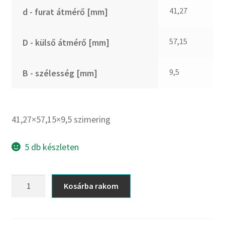
CX
41,27
d - furat átmérő [mm]
Dichtomatik
DKF
57,15
D - külső átmérő [mm]
DTE
E.v.
9,5
B - szélesség [mm]
Elatech
ESE
Excelbelt
41,27×57,15×9,5 szimering
EZO
FAG
5 db készleten
FAG
FBJ
41,27x57,15x9,5
Kosárba rakom
szimering
FK
mennyiség
FKL