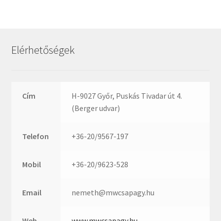
Rexroth
Roulunds
Rubena
Elérhetőségek
SKF
SNR
SWR
Cím
H-9027 Győr, Puskás Tivadar út 4.
teCom
(Berger udvar)
Temapack
TOPROL
Telefon
+36-20/9567-197
URB
WEST
Mobil
+36-20/9623-528
WSW
WUH
Email
nemeth@mwcsapagy.hu
ZKL
Web
www.mwcsapagy.hu