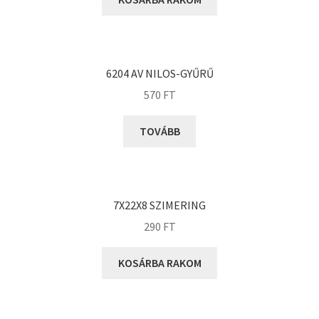
KOYO
Megadyne
MGK
MGM
6204 AV NILOS-GYŰRŰ
Mitsuboshi
570
FT
MSC
TOVÁBB
Nachi
NIS
NMB
7X22X8 SZIMERING
NSK
290
FT
NTN
Optibelt
KOSÁRBA RAKOM
PERMAGLIDE
PowerBelt