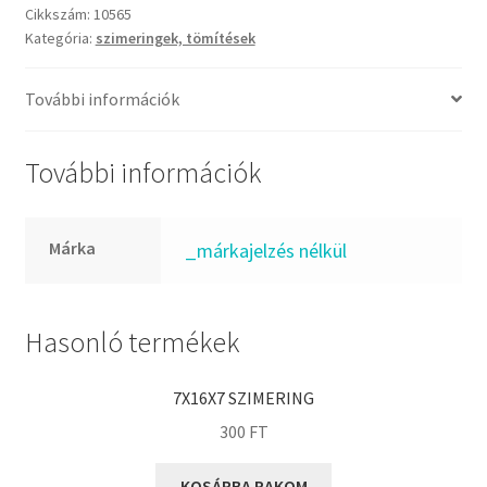
FKM
Cikkszám:
10565
GLY
Kategória:
szimeringek, tömítések
Goodyear
További információk
HCH
Hutchinson
További információk
IBB
IBC
IBU
Márka
_márkajelzés nélkül
IKO
INA
Hasonló termékek
INT
KBS
7X16X7 SZIMERING
KG
300
FT
KML
KOSÁRBA RAKOM