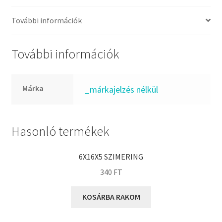
FKM
GLY
További információk
Goodyear
HCH
További információk
Hutchinson
IBB
Márka
_márkajelzés nélkül
IBC
IBU
IKO
Hasonló termékek
INA
6X16X5 SZIMERING
INT
340
FT
KBS
KG
KOSÁRBA RAKOM
KML