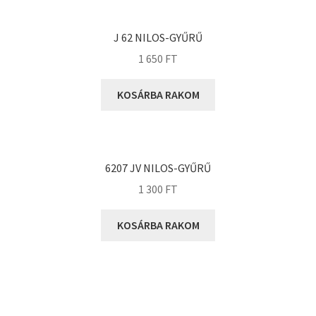
KOYO
Megadyne
J 62 NILOS-GYŰRŰ
MGK
1 650
FT
MGM
Mitsuboshi
KOSÁRBA RAKOM
MSC
Nachi
NIS
6207 JV NILOS-GYŰRŰ
NMB
1 300
FT
NSK
KOSÁRBA RAKOM
NTN
Optibelt
PERMAGLIDE
PowerBelt