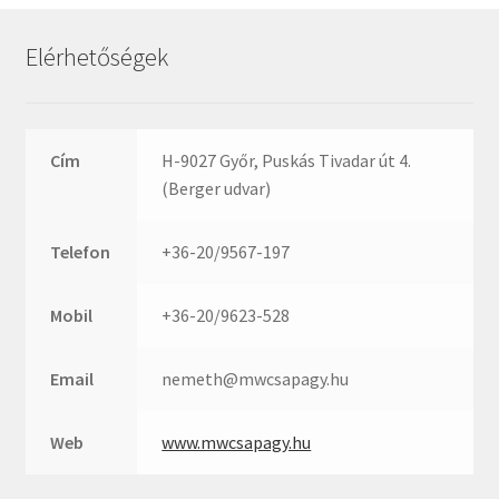
Rexroth
Roulunds
Elérhetőségek
Rubena
SKF
SNR
Cím
H-9027 Győr, Puskás Tivadar út 4.
SWR
(Berger udvar)
teCom
Telefon
+36-20/9567-197
Temapack
TOPROL
Mobil
+36-20/9623-528
URB
WEST
Email
nemeth@mwcsapagy.hu
WSW
WUH
Web
www.mwcsapagy.hu
ZKL