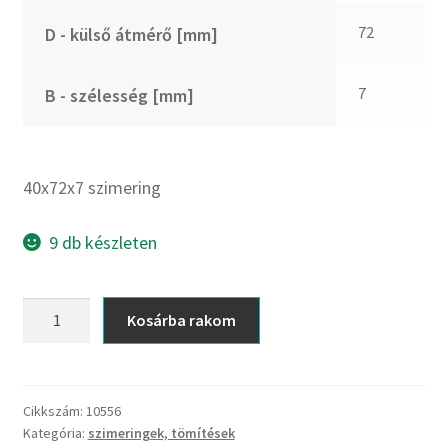
CX
72
D - külső átmérő [mm]
Dichtomatik
DKF
7
B - szélesség [mm]
DTE
E.v.
Elatech
40x72x7 szimering
ESE
Excelbelt
9 db készleten
EZO
FAG
40x72x7
Kosárba rakom
FAG
szimering
FBJ
mennyiség
FK
Cikkszám:
10556
FKL
Kategória:
szimeringek, tömítések