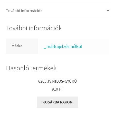
FKM
GLY
További információk
Goodyear
HCH
További információk
Hutchinson
IBB
Márka
_márkajelzés nélkül
IBC
IBU
IKO
Hasonló termékek
INA
6205 JV NILOS-GYŰRŰ
INT
910
FT
KBS
KG
KOSÁRBA RAKOM
KML