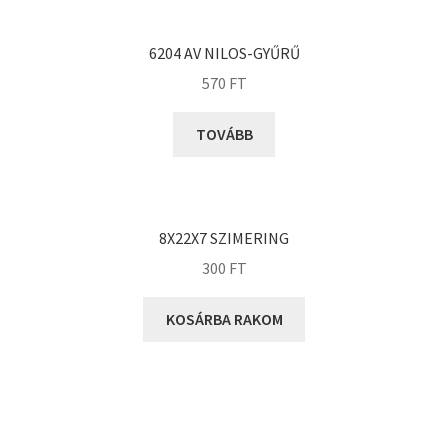
KOYO
Megadyne
6204 AV NILOS-GYŰRŰ
MGK
570
FT
MGM
Mitsuboshi
TOVÁBB
MSC
Nachi
NIS
8X22X7 SZIMERING
NMB
300
FT
NSK
KOSÁRBA RAKOM
NTN
Optibelt
PERMAGLIDE
PowerBelt