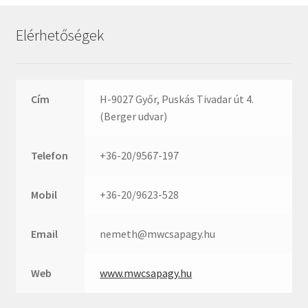
Rexroth
Roulunds
Elérhetőségek
Rubena
SKF
SNR
Cím
H-9027 Győr, Puskás Tivadar út 4.
SWR
(Berger udvar)
teCom
Telefon
+36-20/9567-197
Temapack
TOPROL
Mobil
+36-20/9623-528
URB
WEST
Email
nemeth@mwcsapagy.hu
WSW
WUH
Web
www.mwcsapagy.hu
ZKL