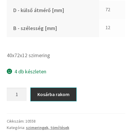
CX
72
D - külső átmérő [mm]
Dichtomatik
DKF
12
B - szélesség [mm]
DTE
E.v.
Elatech
40x72x12 szimering
ESE
Excelbelt
4 db készleten
EZO
FAG
40x72x12
Kosárba rakom
FAG
szimering
FBJ
mennyiség
FK
Cikkszám:
10558
FKL
Kategória:
szimeringek, tömítések